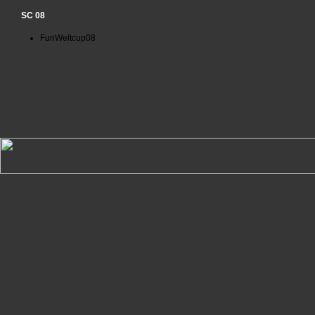
SC 08
FunWeltcup08