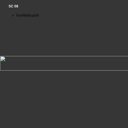
SC 08
FunWeltcup08