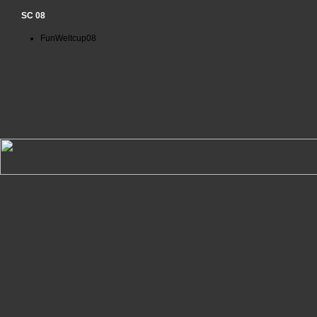
SC 08
FunWeltcup08