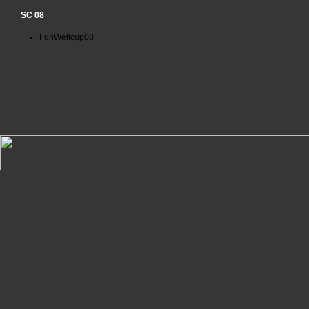
SC 08
FunWeltcup08