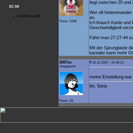
liegt zwischen 25 und
SC 08
Wer oft hintereinander
FunWeltcup08
an.
Posts: 2298
Ich brauch Kante und 
Geschwindigkeit verzi
Fährt man 27-27-44 s
Mit der Sprungtaste di
kannder kann mehr Gl
2007sc
#
15.12.2007 - 21:40:13
Jungspund
meine Einstellung war
Mr. Tetris
Posts: 29