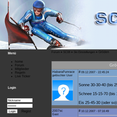
»
»
»
Gröden
Forum
SC08
Ski Einstellungen
Menü
home
Grö
Forum
Mitglieder
HabaraFunrace
#
09.12.2007 - 22:45:24
Regeln
gelöschter User
Live Ticker
Sonne 30-30-40 (bis 2
Login
Schnee 15-15-70 (bis 
Eis 25-45-30 (oder so)
2007sc
#
Regist
10.12.2007 - 07:16:49
Gast