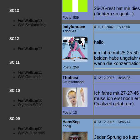
26-26-rest hat mir die
SC13
nüchtern so geht ;-)
Posts: 809
FunWeltcup13
WM Schladming
ladyfunrace
#
11.12.2007 - 18:13:50
Tripel-As
SC12
hallo,
FunWeltcup12
ich fahre mit 25-25-5
beiden habe ungefähr d
SC 11
wenn die konzentration
Posts: 259
FunWeltcup11
WM Garmisch
Thobesi
#
12.12.2007 - 19:38:03
Grünschnabel
SC 10
Ich fahre mit 27-27-4
muss ich erst noch ern
FunWeltcup10
Qualizeit gefahren:)
Olympia SC10
Posts: 10
SC 09
HansSep
#
13.12.2007 - 13:45:44
König
FunWeltcup09
WMValDIsere09
Jeder Sprung so kurz e