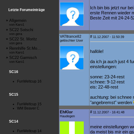
Ich bin bis jetzt nur b
Letzte Forumeinträge
erste Rennen wieder ma
Beste Zeit mit 24-24-5
»
Allgemein
von Karo1
»
SC22 Sotschi
von gera
VATItrance82
#
11.12.2007 - 11:50:39
»
SC22 St. Moritz
gelöschter User
von gera
»
Rennhilfe St.Mo...
hallöle!
von Karo1
»
SC22 Garmisch
da ich ja auch just 4 
von Karo1
einstellungen:
SC16
sonne: 23-24-rest
FunWeltcup 16
schnee: 9-12-rest
eis: 22-48-rest
SC15
auchtung: bei schnee 
"angebremst" werden
FunWeltcup 15
WM Beaver C
EhKlor
#
11.12.2007 - 16:41:48
Haudegen
SC14
meine einstellungen wei
FunWeltcup 14
da meist bis mir ein gsc