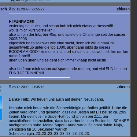
isch
#
zitieren
27.12.2009 - 22:55:27
HI FUNRACER
erster tag bei euch, und schon hab ich mich etwas verbessert!!!
wollte mich kurz vorstellen!!!
also ich bin der fritz, bin 40ig, und spiele die Challenge seit der saison
2005/2006.
eigentlich ist es soetwas wie eine sucht, denn ich will einmal im
gesamtweltcup unter die top 1000, aber dann gibts da dieses
BOOORMMIOOO!!! immer bin ich dort so schlecht, obwohl ich km um km
runterfahre!!!
üben üben üben und es geht sich immer knapp nicht aus!!!
also ich freue mich schon auf spannende rennen, und viel FUN bei den
FUNRACERINNEN!!!
in
#
zitieren
28.12.2009 - 21:35:46
er
Danke Friitz. Wir freuen uns auch auf deinen Neuzugang.
Ich habe mich heute wie die Schneekönigin perönlich gefühlt. Habe die
Zeiten verglichen und gesehen, dass die Besten auf Eis bei so ca. 2:09
liegen. Mir gelingt eine Super-Fahrt und ich bin bei 2:11, um
anschließend festzustellen, dass ich vorher bei den Besten bei SCHNEE
nachgesehen habe. Meine Super-Laune war auf einmal dahin. Naja,
wenigsten für 10 Sekunden war ich
Schneekönigin.:23::23::23::23::23::23::23::23::23: