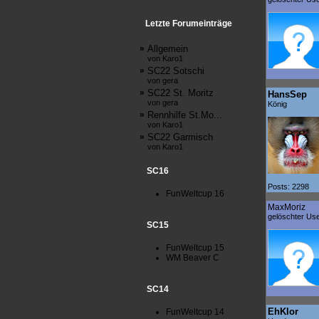
Letzte Forumeinträge
»
Allgemein
von Karo1
»
SC22 Sotschi
von gera
»
SC22 St. Moritz
HansSep
von gera
König
»
Rennhilfe St.Mo...
von Karo1
»
SC22 Garmisch
von Karo1
SC16
Posts: 2298
FunWeltcup 16
MaxMoriz
gelöschter Us
SC15
FunWeltcup 15
WM Beaver C
SC14
EhKlor
FunWeltcup 14