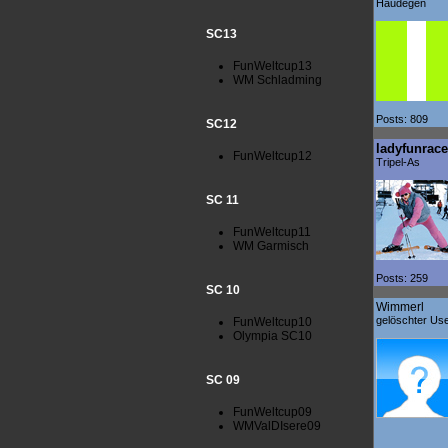
Haudegen
SC13
FunWeltcup13
WM Schladming
Posts: 809
SC12
ladyfunrace
FunWeltcup12
Tripel-As
SC 11
FunWeltcup11
WM Garmisch
Posts: 259
SC 10
Wimmerl
gelöschter Us
FunWeltcup10
Olympia SC10
SC 09
FunWeltcup09
WMValDIsere09