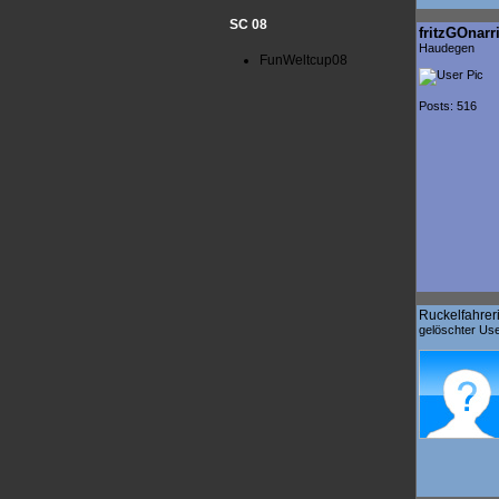
SC 08
fritzGOnarr
Haudegen
FunWeltcup08
Posts: 516
Ruckelfahrer
gelöschter Us