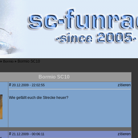
»
»
Bormio SC10
Bormio
Bormio SC10
#
zitieren
20.12.2009 - 22:02:55
Wie gefällt euch die Strecke heuer?
#
zitieren
21.12.2009 - 00:06:11
er