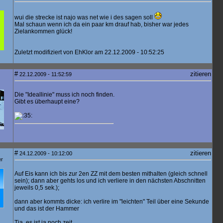
wui die strecke ist najo was net wie i des sagen soll
Mal schaun wenn ich da ein paar km drauf hab, bisher war jedes
Zielankommen glück!
Zuletzt modifiziert von EhKlor am 22.12.2009 - 10:52:25
#
zitieren
22.12.2009 - 11:52:59
Die "Ideallinie" muss ich noch finden.
Gibt es überhaupt eine?
#
zitieren
24.12.2009 - 10:12:00
er
Auf Eis kann ich bis zur 2en ZZ mit dem besten mithalten (gleich schnell
sein); dann aber gehts los und ich verliere in den nächsten Abschnitten
jeweils 0,5 sek.);
dann aber kommts dicke: ich verlire im "leichten" Teil über eine Sekunde
und das ist der Hammer
Tja, es ist ja noch zeit .....