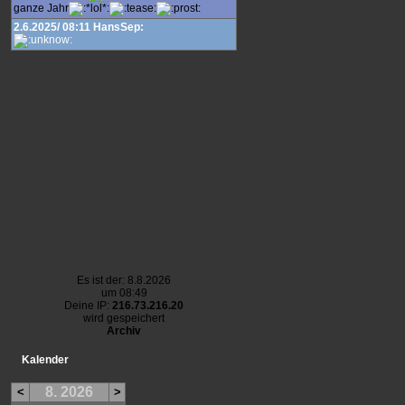
ganze Jahr
2.6.2025/ 08:11 HansSep:
Es ist der: 8.8.2026
um 08:49
Deine IP:
216.73.216.20
wird gespeichert
Archiv
Kalender
8. 2026
<
>