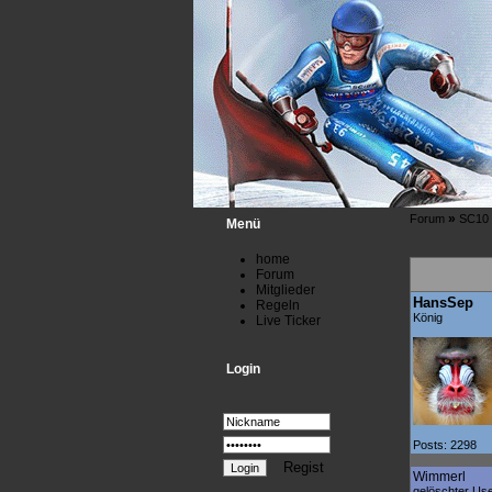
»
Forum
SC10
Menü
home
Forum
Mitglieder
HansSep
Regeln
König
Live Ticker
Login
Posts: 2298
Regist
Wimmerl
gelöschter Us