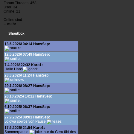
Forum Threads: 458
User: 34
Online: 21
Online sind:
... mehr
Shoutbox
13.6.2026/ 04:14 HansSep:
12.5.2026/ 07:49 HansSep:
7.4.2026/ 22:32 Karo1:
Hallo Hans
23.3.2026/ 11:24 HansSep:
29.1.2026/ 08:27 HansSep:
20.10.2025/ 14:12 HansSep:
6.10.2025/ 06:37 HansSep:
27.9.2025/ 08:01 HansSep:
Jo owa sowos von Pause
17.6.2025/ 21:54 Karo1:
Sommerpause
nur da Gera übt des