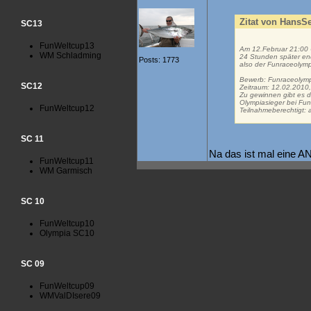
Zitat von HansS
SC13
FunWeltcup13
Am 12.Februar 21:00 
WM Schladming
24 Stunden später end
Posts: 1773
also der Funraceolympi
Bewerb: Funraceolym
SC12
Zeitraum: 12.02.2010,
Zu gewinnen gibt es d
Olympiasieger bei Fun
FunWeltcup12
Teilnahmeberechtigt: 
SC 11
Na das ist mal eine
FunWeltcup11
WM Garmisch
SC 10
FunWeltcup10
Olympia SC10
SC 09
FunWeltcup09
WMValDIsere09