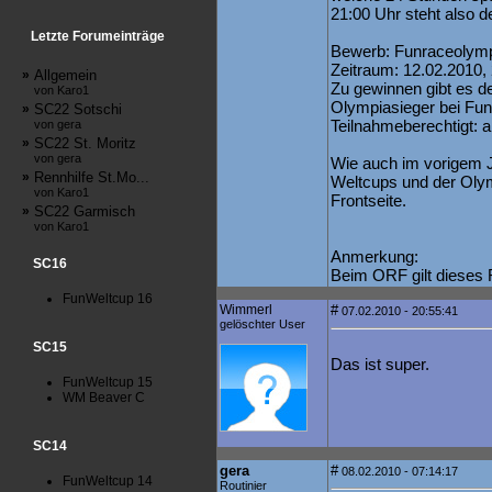
21:00 Uhr steht also d
Letzte Forumeinträge
Bewerb: Funraceolym
Zeitraum: 12.02.2010, 
»
Allgemein
Zu gewinnen gibt es d
von Karo1
Olympiasieger bei Fu
»
SC22 Sotschi
Teilnahmeberechtigt: a
von gera
»
SC22 St. Moritz
von gera
Wie auch im vorigem J
»
Rennhilfe St.Mo...
Weltcups und der Olym
von Karo1
Frontseite.
»
SC22 Garmisch
von Karo1
Anmerkung:
SC16
Beim ORF gilt dieses
FunWeltcup 16
Wimmerl
#
07.02.2010 - 20:55:41
gelöschter User
SC15
Das ist super.
FunWeltcup 15
WM Beaver C
SC14
gera
#
08.02.2010 - 07:14:17
FunWeltcup 14
Routinier