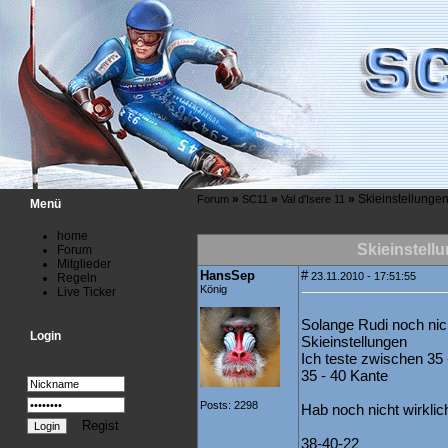
»
»
»
Skieinstellunge
Forum
SC11
Val d'Isere 11
Menü
home
Skieinstell
Forum
Mitglieder
HansSep
#
23.11.2010 - 17:51:55
Regeln
König
Live Ticker
Solange Rudi noch nicht
Login
Skieinstellungen
Ich teste zwischen 35
35 - 40 Kante
Posts: 2298
Hab noch nicht wirkli
Regist
38-40-22