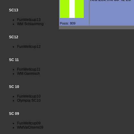
SC13
FunWeltcup13
Posts: 809
WM Schladming
SC12
FunWeltcup12
SC 11
FunWeltcup11
WM Garmisch
SC 10
FunWeltcup10
Olympia SC10
SC 09
FunWeltcup09
WMValDIsere09