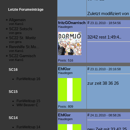
Letzte Forumeinträge
Zuletzt modifiziert v
»
Allgemein
fritzGOnarrisch
#
23.11.2010 - 18:54:56
von Karo1
Haudegen
»
SC22 Sotschi
von gera
32/42 rest 1:49:4..
»
SC22 St. Moritz
von gera
»
Rennhilfe St.Mo...
von Karo1
»
SC22 Garmisch
von Karo1
Posts: 516
EhKlor
#
23.11.2010 - 20:16:58
SC16
Haudegen
FunWeltcup 16
zur zeit 38 36 26
SC15
FunWeltcup 15
WM Beaver C
Posts: 809
EhKlor
#
24.11.2010 - 08:58:26
SC14
Haudegen
FunWeltcup 14
neu Zeit mit 33 42 25