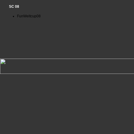
SC 08
FunWeltcup08