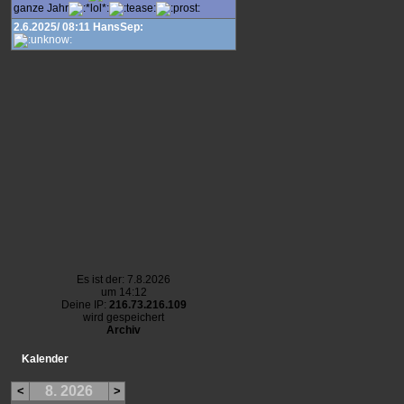
ganze Jahr
2.6.2025/ 08:11 HansSep:
Es ist der: 7.8.2026
um 14:12
Deine IP:
216.73.216.109
wird gespeichert
Archiv
Kalender
8. 2026
<
>