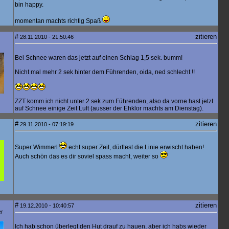
bin happy.
momentan machts richtig Spaß
#
zitieren
28.11.2010 - 21:50:46
Bei Schnee waren das jetzt auf einen Schlag 1,5 sek. bumm!
Nicht mal mehr 2 sek hinter dem Führenden, oida, ned schlecht !!
ZZT komm ich nicht unter 2 sek zum Führenden, also da vorne hast jetzt
auf Schnee einige Zeit Luft (ausser der Ehklor machts am Dienstag).
#
zitieren
29.11.2010 - 07:19:19
Super Wimmerl
echt super Zeit, dürftest die Linie erwischt haben!
Auch schön das es dir soviel spass macht, weiter so
#
zitieren
19.12.2010 - 10:40:57
er
Ich hab schon überlegt den Hut drauf zu hauen, aber ich habs wieder