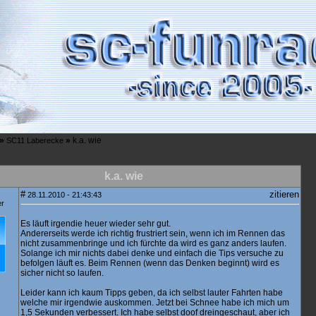
»
»
k.a. wie
SC11 Laberecke
k.a. wie
#
zitieren
28.11.2010 - 21:43:43
er
Es läuft irgendie heuer wieder sehr gut.
Andererseits werde ich richtig frustriert sein, wenn ich im Rennen das
nicht zusammenbringe und ich fürchte da wird es ganz anders laufen.
Solange ich mir nichts dabei denke und einfach die Tips versuche zu
befolgen läuft es. Beim Rennen (wenn das Denken beginnt) wird es
sicher nicht so laufen.
Leider kann ich kaum Tipps geben, da ich selbst lauter Fahrten habe
welche mir irgendwie auskommen. Jetzt bei Schnee habe ich mich um
1,5 Sekunden verbessert. Ich habe selbst doof dreingeschaut, aber ich