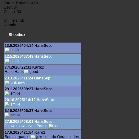
Forum Threads: 458
User: 34
Online: 33
Online sind:
... mehr
Shoutbox
13.6.2026/ 04:14 HansSep:
12.5.2026/ 07:49 HansSep:
7.4.2026/ 22:32 Karo1:
Hallo Hans
23.3.2026/ 11:24 HansSep:
29.1.2026/ 08:27 HansSep:
20.10.2025/ 14:12 HansSep:
6.10.2025/ 06:37 HansSep:
27.9.2025/ 08:01 HansSep:
Jo owa sowos von Pause
17.6.2025/ 21:54 Karo1:
Sommerpause
nur da Gera übt des