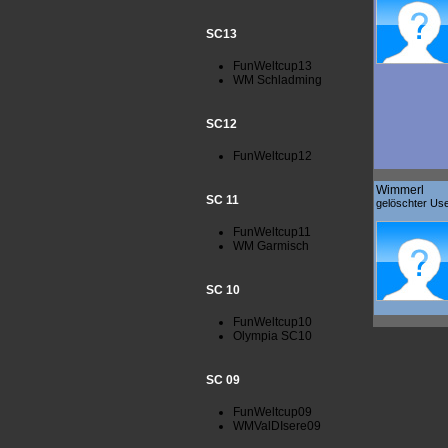
SC13
FunWeltcup13
WM Schladming
SC12
FunWeltcup12
Wimmerl
SC 11
gelöschter Us
FunWeltcup11
WM Garmisch
SC 10
FunWeltcup10
Olympia SC10
SC 09
FunWeltcup09
WMValDIsere09