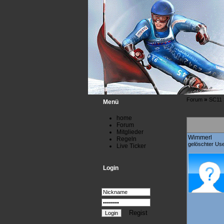
»
Forum
SC11
Menü
home
Forum
Mitglieder
Wimmerl
Regeln
gelöschter Us
Live Ticker
Login
Regist