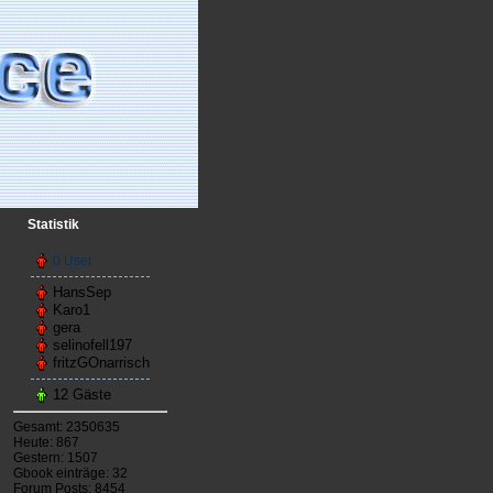
Statistik
0 User
HansSep
Karo1
gera
selinofell197
fritzGOnarrisch
12 Gäste
Gesamt: 2350635
Heute: 867
Gestern: 1507
Gbook einträge: 32
Forum Posts: 8454