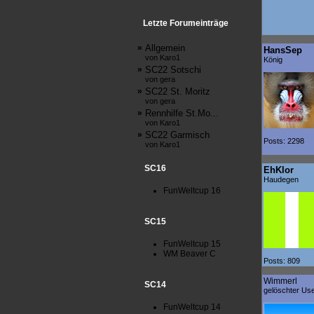
Letzte Forumeinträge
»
Allgemein
HansSep
von Karo1
König
»
SC22 Sotschi
von gera
»
SC22 St. Moritz
von gera
»
Rennhilfe St.Mo...
von Karo1
»
SC22 Garmisch
Posts: 2298
von Karo1
SC16
EhKlor
Haudegen
FunWeltcup 16
SC15
FunWeltcup 15
WM Beaver C
Posts: 809
Wimmerl
SC14
gelöschter Us
FunWeltcup 14