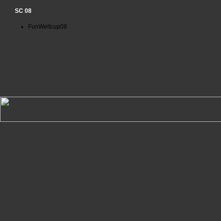
SC 08
FunWeltcup08