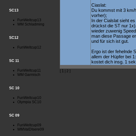
Ciaslat:
Du kommst mit 3 km/h 
SC13
vorher);
FunWeltcup13
In der Cialslat sieht es
WM Schladming
drückst die ST nur 1x)
wieder zuwenig Speed 
man diese Passage erw
SC12
und für sich ist gut.
FunWeltcup12
Ergo ist der fehelnde
allem der Hüpfer bei 1:
SC 11
kostet dich insg. 1 sek
FunWeltcup11
1
[
| 2 ]
WM Garmisch
SC 10
FunWeltcup10
Olympia SC10
SC 09
FunWeltcup09
WMValDIsere09