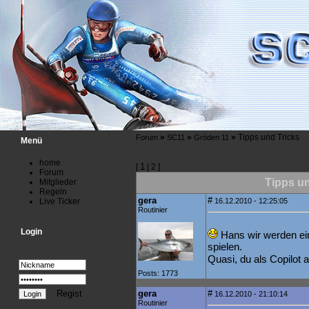
»
»
»
Tipps und Tricks
Forum
SC11
Gröden 11
Menü
home
1
[
| 2 ]
Forum
Tipps un
Mitglieder
Regeln
gera
#
Live Ticker
16.12.2010 - 12:25:05
Routinier
Login
Hans wir werden ein
spielen.
Quasi, du als Copilot 
Posts: 1773
Regist
gera
#
16.12.2010 - 21:10:14
Routinier