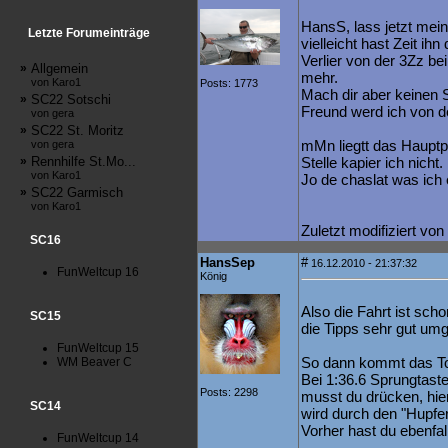
HansS, lass jetzt mei
Letzte Forumeinträge
vielleicht hast Zeit ih
Verlier von der 3Zz bei
»
Allgemein
mehr.
von Karo1
Posts: 1773
Mach dir aber keinen S
»
SC22 Sotschi
Freund werd ich von de
von gera
»
SC22 St. Moritz
mMn liegtt das Hauptp
von gera
»
Rennhilfe St.Mo...
Stelle kapier ich nicht.
von Karo1
Jo de chaslat was ich 
»
SC22 Garmisch
von Karo1
Zuletzt modifiziert vo
SC16
HansSep
#
16.12.2010 - 21:37:32
FunWeltcup 16
König
Also die Fahrt ist scho
SC15
die Tipps sehr gut umg
FunWeltcup 15
So dann kommt das Tor
WM Beaver C
Bei 1:36.6 Sprungtaste
Posts: 2298
musst du drücken, hier
SC14
wird durch den "Hupfer
Vorher hast du ebenfal
FunWeltcup 14