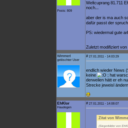
Weltcuprang 81.711 Eh
noch...
Posts: 809
aber der is ma auch s
dafür passt der spruch
PS: wiedermal gute ar
Zuletzt modifiziert vo
Wimmerl
#
27.01.2011 - 14:03:29
gelöschter User
endlich wieder News (
keine
; hat warsch
derweilen hätt er eh 
Strecke jeweisl änder
EhKlor
#
27.01.2011 - 14:08:07
Haudegen
Zitat von Wimme
(Siegerbilder von EhK