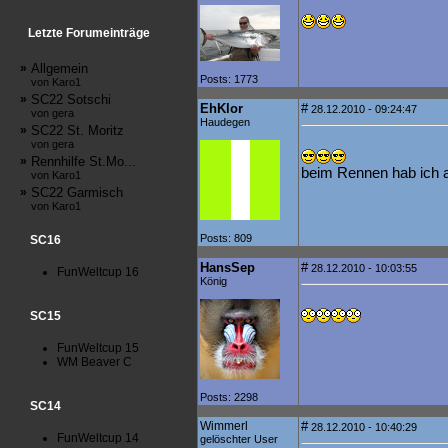
Letzte Forumeinträge
»
Allgemein
Posts: 1773
von Karo1
»
SC22 Sotschi
EhKlor
#
28.12.2010 - 09:24:47
von gera
Haudegen
»
SC22 St. Moritz
von gera
»
Rennhilfe St.Mo...
beim Rennen hab ich a
von Karo1
»
SC22 Garmisch
von Karo1
Posts: 809
SC16
HansSep
#
28.12.2010 - 10:03:55
FunWeltcup 16
König
SC15
FunWeltcup 15
WM Beaver C
Posts: 2298
SC14
Wimmerl
#
28.12.2010 - 10:40:29
FunWeltcup 14
gelöschter User