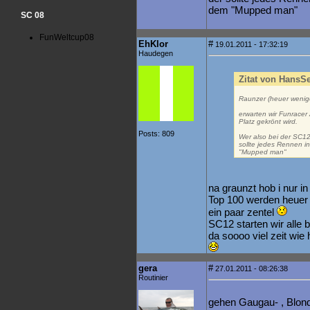
dem "Mupped man"
SC 08
FunWeltcup08
EhKlor
#
19.01.2011 - 17:32:19
Haudegen
Zitat von HansS
Raunzer (heuer wenig
erwarten wir Funracer
Platz gekrönt wird.
Posts: 809
Wer also bei der SC1
sollte jedes Rennen i
"Mupped man"
na graunzt hob i nur 
Top 100 werden heuer wi
ein paar zentel
SC12 starten wir alle b
da soooo viel zeit wie 
gera
#
27.01.2011 - 08:26:38
Routinier
gehen Gaugau- , Blond