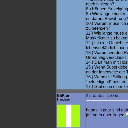
auch hinlegen?
8.) Können Einzelgäng
9.) Wie lange kriegt ma
es darauf Bewährung?
10.) Warum muss ich 
zu beenden?
11.) Wie lange muss ei
Muskelkater zu bek
12.) Ist eine Gesichts
lebensgefährlich, auch
13.) Warum werden Ru
Umschlag verschickt
14.) Darf man mit Ho
15.) Wenn Superkleber 
an der Innenseite der 
16.) Wenn die Stiftung 
“befriedigend” besser a
17.) Gibt es in einer 
EhKlor
#
10.02.2011 - 11:53:53
Haudegen
haha ein paar sind da
jo fragen über fragen