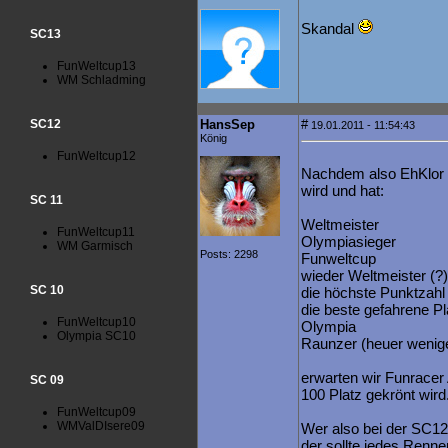
Skandal
SC13
FunWeltcup13
WM Schladming
SC12
HansSep
#
19.01.2011 - 11:54:43
König
FunWeltcup12
Nachdem also EhKlor f
wird und hat:
SC 11
Weltmeister
FunWeltcup11
Olympiasieger
WM Garmisch
Posts: 2298
Funweltcup
wieder Weltmeister (?)
SC 10
die höchste Punktzahl
die beste gefahrene P
FunWeltcup10
Olympia
Olympia SC10
Raunzer (heuer wenig
erwarten wir Funracer 
SC 09
100 Platz gekrönt wird
FunWeltcup09
WMValDIsere09
Wer also bei der SC1
der sollte jedes Renne