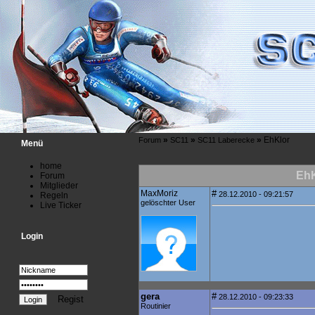
»
»
»
EhKlor
Forum
SC11
SC11 Laberecke
Menü
home
EhK
Forum
Mitglieder
MaxMoriz
#
28.12.2010 - 09:21:57
Regeln
gelöschter User
Live Ticker
Login
gera
#
28.12.2010 - 09:23:33
Regist
Routinier