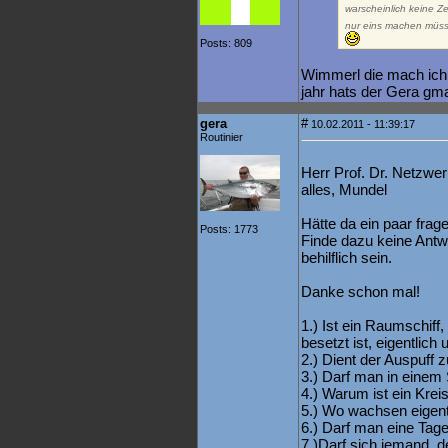
warscheinlich keine Zei
nur eins machen müss
Posts: 809
Wimmerl die mach ich 
jahr hats der Gera gm
gera
#
10.02.2011 - 11:39:17
Routinier
Herr Prof. Dr. Netzwe
alles, Mundel
Hätte da ein paar frage
Posts: 1773
Finde dazu keine Antwo
behilflich sein.
Danke schon mal!
1.) Ist ein Raumschiff
besetzt ist, eigentlic
2.) Dient der Auspuff 
3.) Darf man in einem 
4.) Warum ist ein Krei
5.) Wo wachsen eigen
6.) Darf man eine Ta
7.)Darf sich jemand, d