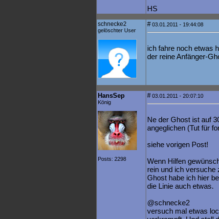
HS
schnecke2
#
03.01.2011 - 19:44:08
gelöschter User
ich fahre noch etwas h
der reine Anfänger-Gho
HansSep
#
03.01.2011 - 20:07:10
König
Ne der Ghost ist auf 3
angeglichen (Tut für fo
siehe vorigen Post!
Posts: 2298
Wenn Hilfen gewünscht
rein und ich versuche 
Ghost habe ich hier be
die Linie auch etwas.
@schnecke2
versuch mal etwas lock