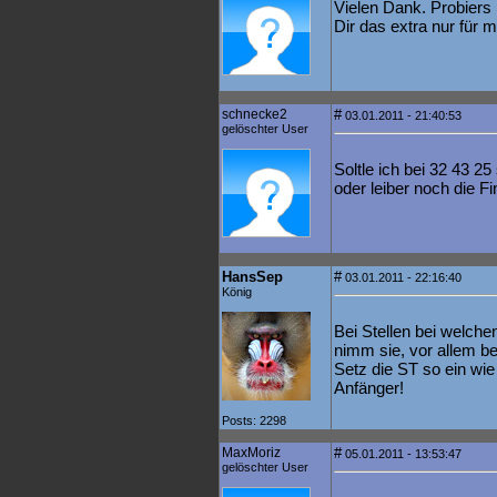
Vielen Dank. Probiers
Dir das extra nur für m
schnecke2
#
03.01.2011 - 21:40:53
gelöschter User
Soltle ich bei 32 43 2
oder leiber noch die F
HansSep
#
03.01.2011 - 22:16:40
König
Bei Stellen bei welche
nimm sie, vor allem b
Setz die ST so ein wie 
Anfänger!
Posts: 2298
MaxMoriz
#
05.01.2011 - 13:53:47
gelöschter User