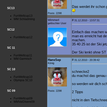
Das werdet ihr schon
SC13
Posts: 2298
FunWeltcup13
WM Schladming
Wimmerl
#
31.12.2010 - 13:57:31
gelöschter User
SC12
Einfach das machen wa
man es erreicht hat de
FunWeltcup12
machen.
35 40 25 ist der Ski jet
SC 11
Der Ski lenkt ohne ST
FunWeltcup11
WM Garmisch
HansSep
#
31.12.2010 - 20:39:42
König
SC 10
schnecke2
du machst das genau ri
FunWeltcup10
Olympia SC10
so werden wir dich sc
SC 09
Posts: 2298
2 Tipps
FunWeltcup09
nicht in den Tiefschne
WMValDIsere09