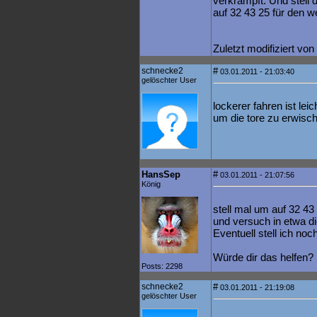
verkrampft. Und stell
auf 32 43 25 für den we
Zuletzt modifiziert v
schnecke2
#
03.01.2011 - 21:03:40
gelöschter User
lockerer fahren ist le
um die tore zu erwisch
HansSep
#
03.01.2011 - 21:07:56
König
stell mal um auf 32 43
und versuch in etwa die
Eventuell stell ich noc
Würde dir das helfen?
Posts: 2298
schnecke2
#
03.01.2011 - 21:19:08
gelöschter User