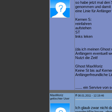
so habe jetzt mal den 
genommen und damit o
eine Linie für Anfänge
Kernen S:
reinfahren
aufstehen
ST
links leken
(da ich meinen Ghost n
Anfängern eventuell we
Nutzt die Zeit!
Ghost MaxMoriz
Keine St bis auf Kerne
Anfängerfreundliche Li
....... ein Servive von 
MaxMoriz
#
08.01.2011 - 12:19:46
gelöschter User
Ich glaub zwar nicht d
regelmäßig lesen, aber