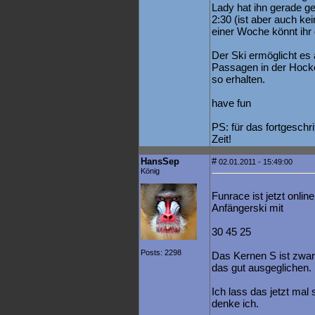
Lady hat ihn gerade get
2:30 (ist aber auch ke
einer Woche könnt ihr
Der Ski ermöglicht es a
Passagen in der Hocke
so erhalten.
have fun
PS: für das fortgeschr
Zeit!
HansSep
#
02.01.2011 - 15:49:00
König
Funrace ist jetzt onlin
Anfängerski mit
30 45 25
Posts: 2298
Das Kernen S ist zwar
das gut ausgeglichen.
Ich lass das jetzt mal
denke ich.