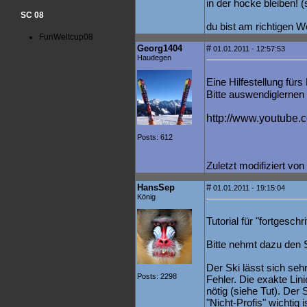
in der hocke bleiben! 
SC 08
du bist am richtigen W
FunWeltcup08
Georg1404
#
01.01.2011 - 12:57:53
Haudegen
Eine Hilfestellung fürs 
Bitte auswendiglernen
http://www.youtube
Posts: 612
Zuletzt modifiziert v
HansSep
#
01.01.2011 - 19:15:04
König
Tutorial für "fortgeschr
Bitte nehmt dazu den S
Der Ski lässt sich se
Posts: 2298
Fehler. Die exakte Linie
nötig (siehe Tut). Der 
"Nicht-Profis" wichtig is