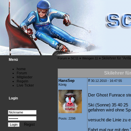
»
»
»
Skilehrer für "Anf
Forum
SC11
Wengen 11
Menü
home
Skilehrer fü
Forum
Mitglieder
HansSep
#
30.12.2010 - 16:47:55
Regeln
König
Live Ticker
Der Ghost Funrace steh
Login
Ski (Sonne) 35 40 25
gefahren wird ohne Sp
Posts: 2298
versucht die Linie zu 
Regist
Fahrt mal nur mit den