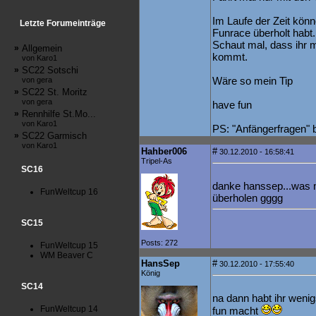
Im Laufe der Zeit könn
Letzte Forumeinträge
Funrace überholt habt.
Schaut mal, dass ihr m
»
Allgemein
kommt.
von Karo1
»
SC22 Sotschi
Wäre so mein Tip
von gera
»
SC22 St. Moritz
von gera
have fun
»
Rennhilfe St.Mo...
von Karo1
PS: "Anfängerfragen" bi
»
SC22 Garmisch
von Karo1
Hahber006
#
30.12.2010 - 16:58:41
Tripel-As
SC16
danke hanssep...was ma
FunWeltcup 16
überholen gggg
SC15
Posts: 272
FunWeltcup 15
WM Beaver C
HansSep
#
30.12.2010 - 17:55:40
König
SC14
na dann habt ihr weni
FunWeltcup 14
fun macht