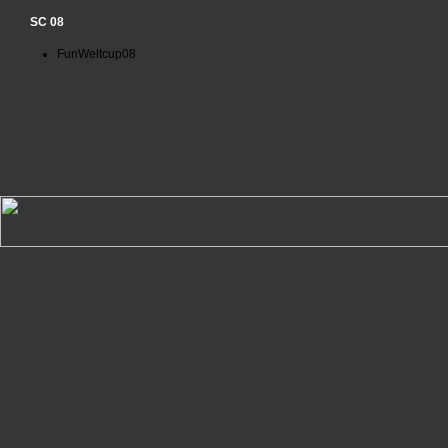
SC 08
FunWeltcup08