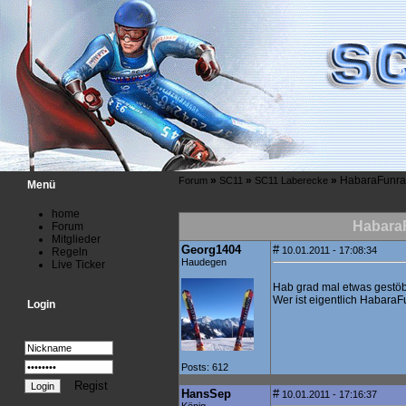
»
»
»
HabaraFunra
Forum
SC11
SC11 Laberecke
Menü
home
Habara
Forum
Mitglieder
Georg1404
#
10.01.2011 - 17:08:34
Regeln
Haudegen
Live Ticker
Hab grad mal etwas gestöber
Wer ist eigentlich Habara
Login
Posts: 612
Regist
HansSep
#
10.01.2011 - 17:16:37