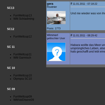
gera
#
11.01.2011 - 07:18:22
Routinier
SC13
Und nie wieder was von ih
FunWeltcup13
WM Schladming
Posts: 1773
SC12
Wimmerl
#
11.01.2011 - 08:29:42
FunWeltcup12
gelöschter User
Habara wollte das Meer un
SC 11
ursprüngliches Leben, also r
hats geschafft und lebt ei
FunWeltcup11
WM Garmisch
SC 10
FunWeltcup10
Olympia SC10
SC 09
FunWeltcup09
WMValDIsere09