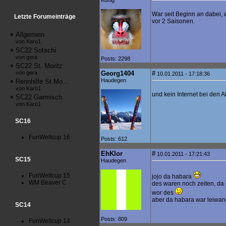
König
War seit Beginn an dabei, 
Letzte Forumeinträge
vor 2 Saisonen.
»
Allgemein
von Karo1
»
SC22 Sotschi
von gera
Posts: 2298
»
SC22 St. Moritz
von gera
Georg1404
#
10.01.2011 - 17:18:36
Haudegen
»
Rennhilfe St.Mo...
von Karo1
und kein Internet bei den A
»
SC22 Garmisch
von Karo1
SC16
FunWeltcup 16
Posts: 612
EhKlor
#
10.01.2011 - 17:21:43
SC15
Haudegen
FunWeltcup 15
jojo da habara
WM Beaver C
des waren noch zeiten, da g
wor des
aber da habara war leiwand
SC14
Posts: 809
FunWeltcup 14