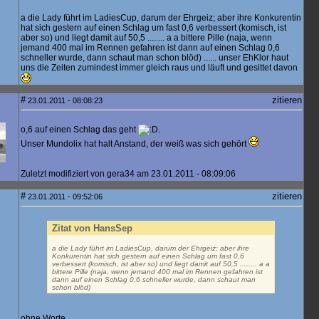
a die Lady führt im LadiesCup, darum der Ehrgeiz; aber ihre Konkurentin
hat sich gestern auf einen Schlag um fast 0,6 verbessert (komisch, ist
aber so) und liegt damit auf 50,5 ........ a a bittere Pille (naja, wenn
jemand 400 mal im Rennen gefahren ist dann auf einen Schlag 0,6
schneller wurde, dann schaut man schon blöd) ...... unser EhKlor haut
uns die Zeiten zumindest immer gleich raus und läuft und gesittet davon
#
zitieren
23.01.2011 - 08:08:23
o,6 auf einen Schlag das geht
.
Unser Mundolix hat halt Anstand, der weiß was sich gehört
Zuletzt modifiziert von gera34 am 23.01.2011 - 08:09:06
#
zitieren
23.01.2011 - 09:52:06
Zitat von HansSep
a die Lady führt im LadiesCup, darum der Ehrgeiz; aber ihre
Konkurentin hat sich gestern auf einen Schlag um fast 0,6
verbessert (komisch, ist aber so) und liegt damit auf 50,5 ........ a a
bittere Pille (naja, wenn jemand 400 mal im Rennen gefahren ist
dann auf einen Schlag 0,6 schneller wurde, dann schaut man
schon blöd)
ohne Worte