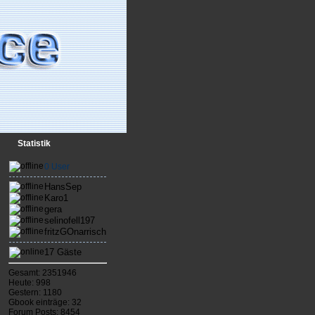
Statistik
0 User
HansSep
Karo1
gera
selinofell197
fritzGOnarrisch
17 Gäste
Gesamt: 2351946
Heute: 998
Gestern: 1180
Gbook einträge: 32
Forum Posts: 8454