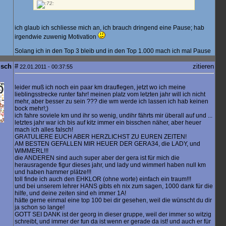
ich glaub ich schliesse mich an, ich brauch dringend eine Pause; hab
irgendwie zuwenig Motivation
Solang ich in den Top 3 bleib und in den Top 1.000 mach ich mal Pause
isch
#
zitieren
22.01.2011 - 00:37:55
leider muß ich noch ein paar km drauflegen, jetzt wo ich meine
lieblingsstrecke runter fahr! meinen platz vom letzten jahr will ich nicht
mehr, aber besser zu sein ??? die wm werde ich lassen ich hab keinen
bock mehr!;)
ich fahre soviele km und ihr so wenig, undihr fährts mir überall auf und ...
letztes jahr war ich bis auf kitz immer ein bisschen näher, aber heuer
mach ich alles falsch!
GRATULIERE EUCH ABER HERZLICHST ZU EUREN ZEITEN!
AM BESTEN GEFALLEN MIR HEUER DER GERA34, die LADY, und
WIMMERL!!!
die ANDEREN sind auch super aber der gera ist für mich die
herausragende figur dieses jahr, und lady und wimmerl haben null km
und haben hammer plätze!!!
toll finde ich auch den EHKLOR (ohne worte) einfach ein traum!!!
und bei unserem lehrer HANS gibts eh nix zum sagen, 1000 dank für die
hilfe, und deine zeiten sind eh immer 1A!
hätte gerne einmal eine top 100 bei dir gesehen, weil die wünscht du dir
ja schon so lange!
GOTT SEI DANK ist der georg in dieser gruppe, weil der immer so witzig
schreibt, und immer der fun da ist wenn er gerade da ist! und auch er für