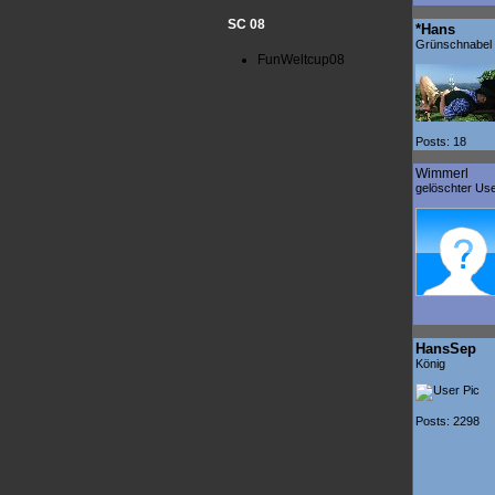
SC 08
*Hans
Grünschnabel
FunWeltcup08
Posts: 18
Wimmerl
gelöschter Us
HansSep
König
Posts: 2298