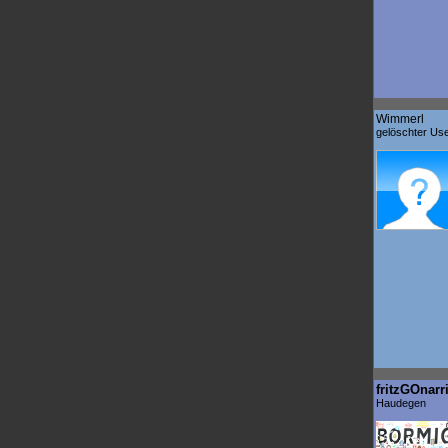
Wimmerl
gelöschter Us
fritzGOnarr
Haudegen