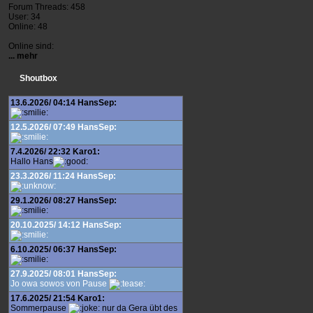
Forum Threads: 458
User: 34
Online: 48
Online sind:
... mehr
Shoutbox
13.6.2026/ 04:14 HansSep:
12.5.2026/ 07:49 HansSep:
7.4.2026/ 22:32 Karo1:
Hallo Hans
23.3.2026/ 11:24 HansSep:
29.1.2026/ 08:27 HansSep:
20.10.2025/ 14:12 HansSep:
6.10.2025/ 06:37 HansSep:
27.9.2025/ 08:01 HansSep:
Jo owa sowos von Pause
17.6.2025/ 21:54 Karo1:
Sommerpause
nur da Gera übt des