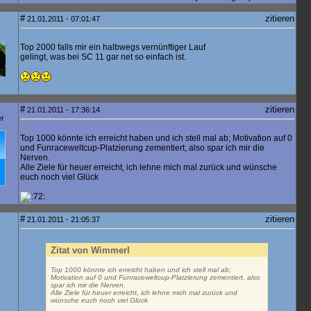
#
zitieren
21.01.2011 - 07:01:47
Top 2000 falls mir ein halbwegs vernünftiger Lauf
gelingt, was bei SC 11 gar net so einfach ist.
#
zitieren
21.01.2011 - 17:36:14
er
Top 1000 könnte ich erreicht haben und ich stell mal ab; Motivation auf 0
und Funraceweltcup-Platzierung zementiert, also spar ich mir die
Nerven.
Alle Ziele für heuer erreicht, ich lehne mich mal zurück und wünsche
euch noch viel Glück
#
zitieren
21.01.2011 - 21:05:37
Zitat von Wimmerl
Top 1000 könnte ich erreicht haben und ich stell mal ab;
Motivation auf 0 und Funraceweltcup-Platzierung zementiert, also
spar ich mir die Nerven.
Alle Ziele für heuer erreicht, ich lehne mich mal zurück und
wünsche euch noch viel Glück