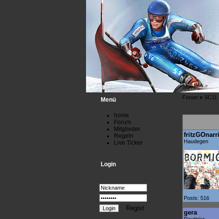
»
Forum
SC11
Menü
home
Forum
Mitglieder
fritzGOnarr
Regeln
Haudegen
Live Ticker
Login
Posts: 516
Regist
gera