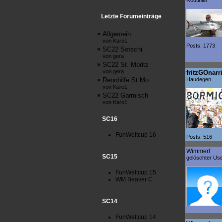
Routinier
Letzte Forumeinträge
»
Allgemein
von Karo1
Posts: 1773
»
SC22 Sotschi
von gera
»
SC22 St. Moritz
von gera
fritzGOnarr
»
Rennhilfe St.Mo...
Haudegen
von Karo1
»
SC22 Garmisch
von Karo1
SC16
FunWeltcup 16
Posts: 516
Wimmerl
SC15
gelöschter Us
FunWeltcup 15
WM Beaver C
SC14
FunWeltcup 14