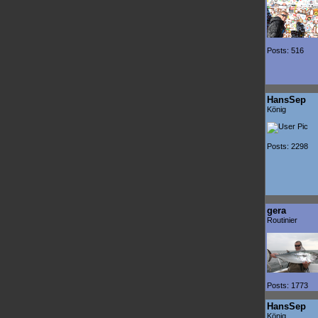
Posts: 516
HansSep
König
Posts: 2298
gera
Routinier
Posts: 1773
HansSep
König