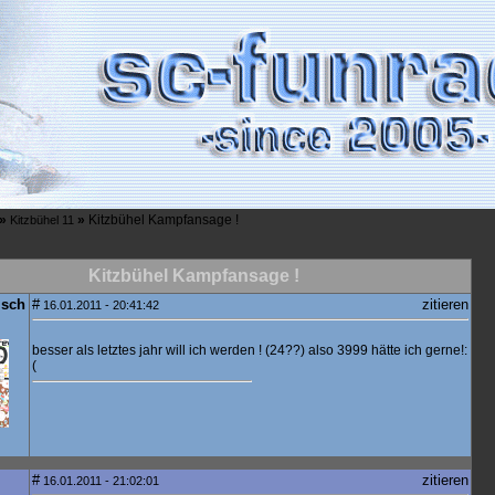
»
»
Kitzbühel Kampfansage !
Kitzbühel 11
Kitzbühel Kampfansage !
isch
#
zitieren
16.01.2011 - 20:41:42
besser als letztes jahr will ich werden ! (24??) also 3999 hätte ich gerne!:
(
#
zitieren
16.01.2011 - 21:02:01