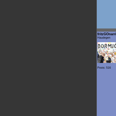
fritzGOnarr
Haudegen
Posts: 516