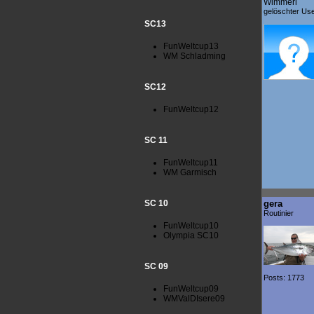
Wimmerl
gelöschter Us
SC13
FunWeltcup13
WM Schladming
SC12
FunWeltcup12
SC 11
FunWeltcup11
WM Garmisch
SC 10
gera
Routinier
FunWeltcup10
Olympia SC10
SC 09
Posts: 1773
FunWeltcup09
WMValDIsere09