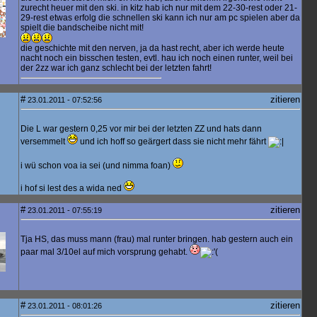
zurecht heuer mit den ski. in kitz hab ich nur mit dem 22-30-rest oder 21-
29-rest etwas erfolg die schnellen ski kann ich nur am pc spielen aber da
spielt die bandscheibe nicht mit!
die geschichte mit den nerven, ja da hast recht, aber ich werde heute
nacht noch ein bisschen testen, evtl. hau ich noch einen runter, weil bei
der 2zz war ich ganz schlecht bei der letzten fahrt!
#
zitieren
23.01.2011 - 07:52:56
Die L war gestern 0,25 vor mir bei der letzten ZZ und hats dann
versemmelt
und ich hoff so geärgert dass sie nicht mehr fährt
i wü schon voa ia sei (und nimma foan)
i hof si lest des a wida ned
#
zitieren
23.01.2011 - 07:55:19
Tja HS, das muss mann (frau) mal runter bringen. hab gestern auch ein
paar mal 3/10el auf mich vorsprung gehabt.
#
zitieren
23.01.2011 - 08:01:26