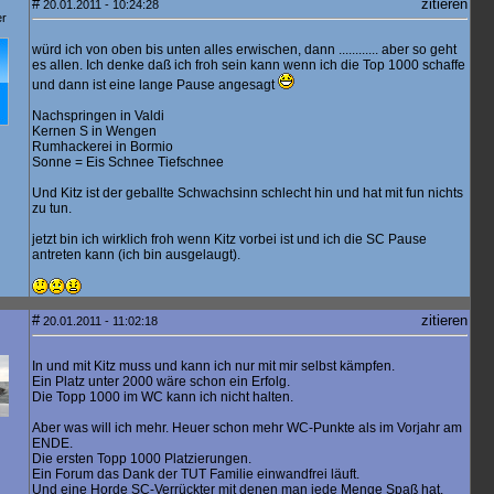
#
zitieren
20.01.2011 - 10:24:28
er
würd ich von oben bis unten alles erwischen, dann ............ aber so geht
es allen. Ich denke daß ich froh sein kann wenn ich die Top 1000 schaffe
und dann ist eine lange Pause angesagt
Nachspringen in Valdi
Kernen S in Wengen
Rumhackerei in Bormio
Sonne = Eis Schnee Tiefschnee
Und Kitz ist der geballte Schwachsinn schlecht hin und hat mit fun nichts
zu tun.
jetzt bin ich wirklich froh wenn Kitz vorbei ist und ich die SC Pause
antreten kann (ich bin ausgelaugt).
#
zitieren
20.01.2011 - 11:02:18
In und mit Kitz muss und kann ich nur mit mir selbst kämpfen.
Ein Platz unter 2000 wäre schon ein Erfolg.
Die Topp 1000 im WC kann ich nicht halten.
Aber was will ich mehr. Heuer schon mehr WC-Punkte als im Vorjahr am
ENDE.
Die ersten Topp 1000 Platzierungen.
Ein Forum das Dank der TUT Familie einwandfrei läuft.
Und eine Horde SC-Verrückter mit denen man jede Menge Spaß hat.