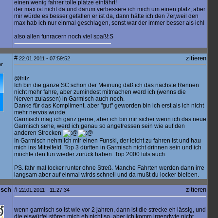
einen wenig fahrer tolle plätze einfährt!
der max ist nicht da und darum verbessere ich mich um einen platz, aber
mir würde es besser gefallen er ist da, dann hätte ich den 7er,weil den
max hab ich nur einmal geschlagen, sonst war der immer besser als ich!
also allen funracern noch viel spaß!:S
#
zitieren
22.01.2011 - 07:59:52
er
@fritz
Ich bin die ganze SC schon der Meinung daß ich das nächste Rennen
nicht mehr fahre, aber zumindest mitmachen werd ich (wenns die
Nerven zulassen) in Garmisch auch noch.
Danke für das Kompliment, aber "gut" geworden bin ich erst als ich nicht
mehr nervös wurde.
Garmisch mag ich ganz gerne, aber ich bin mir sicher wenn ich das neue
Garmisch sehe, werd ich genau so angefressen sein wie auf den
anderen Strecken
In Garmisch nehm ich mir einen Funski, der leicht zu fahren ist und hau
mich ins Mittelfeld. Top 3 dürften in Garmisch nicht drinnen sein und ich
möchte den fun wieder zurück haben. Top 2000 tuts auch.
PS. fahr mal locker runter ohne Streß. Manche Fahrten werden dann irre
langsam aber auf einmal wirds schnell und da mußt du locker bleiben.
isch
#
zitieren
22.01.2011 - 11:27:34
wenn garmisch so ist wie vor 2 jahren, dann ist die strecke eh lässig, und
die eiswürfel stören mich eh nicht so, aber ich komm irgendwie nicht