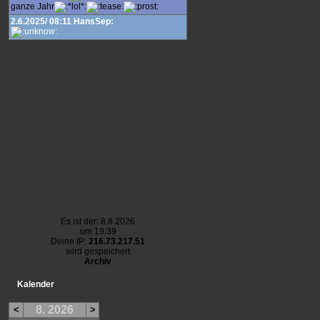
ganze Jahr
2.6.2025/ 08:11 HansSep:
Es ist der: 8.8.2026
um 19:39
Deine IP:
216.73.217.51
wird gespeichert
Archiv
Kalender
8. 2026
<
>