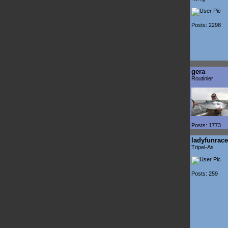
Posts: 2298
gera
Routinier
Posts: 1773
ladyfunrace
Tripel-As
Posts: 259