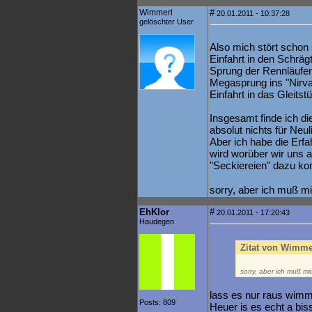
Wimmerl
#
20.01.2011 - 10:37:28
gelöschter User
Also mich stört schon s
Einfahrt in den Schräg
Sprung der Rennläufer
Megasprung ins "Nirva
Einfahrt in das Gleitst
Insgesamt finde ich d
absolut nichts für Neul
Aber ich habe die Erfa
wird worüber wir uns a
"Seckiereien" dazu k
sorry, aber ich muß 
EhKlor
#
20.01.2011 - 17:20:43
Haudegen
Zitat von Wimme
sorry, aber ich muß m
lass es nur raus wim
Posts: 809
Heuer is es echt a bis