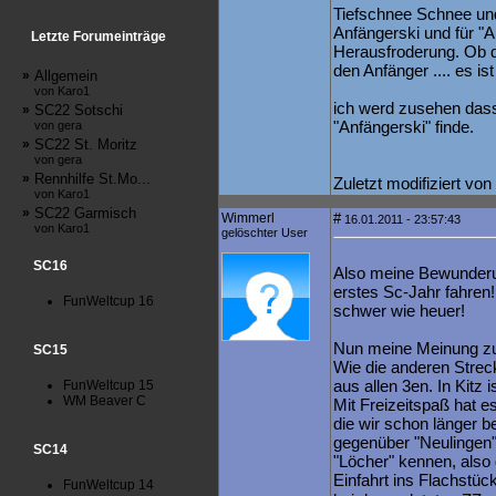
Tiefschnee Schnee und 
Anfängerski und für "An
Letzte Forumeinträge
Herausfroderung. Ob d
den Anfänger .... es ist
»
Allgemein
von Karo1
ich werd zusehen dass
»
SC22 Sotschi
"Anfängerski" finde.
von gera
»
SC22 St. Moritz
von gera
»
Rennhilfe St.Mo...
Zuletzt modifiziert v
von Karo1
»
SC22 Garmisch
Wimmerl
#
16.01.2011 - 23:57:43
von Karo1
gelöschter User
SC16
Also meine Bewunderun
erstes Sc-Jahr fahren!
FunWeltcup 16
schwer wie heuer!
Nun meine Meinung zu
SC15
Wie die anderen Strec
aus allen 3en. In Kitz i
FunWeltcup 15
WM Beaver C
Mit Freizeitspaß hat es
die wir schon länger be
gegenüber "Neulingen"
SC14
"Löcher" kennen, also 
Einfahrt ins Flachstüc
FunWeltcup 14