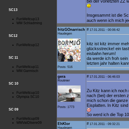
bei der vorletzten ZZ 
SC13
Insgesammt ist die Sc1
FunWeltcup13
auch wenn ich mich je
WM Schladming
fritzGOnarrisch
#
17.01.2011 - 00:06:42
Haudegen
SC12
kitz ist kitz immer meh
FunWeltcup12
glücksstrecke! ein tas
eisbahn herum!
SC 11
da werde ich froh sei
letzten jahr halten kann
FunWeltcup11
Posts: 516
WM Garmisch
gera
#
17.01.2011 - 06:46:03
Routinier
SC 10
Zu Kitz kann ich noch 
FunWeltcup10
nach (bei) der ersten 
Olympia SC10
mich schon die ganze 
Eisplatten. In Kitz sin
Posts: 1773
SC 09
So werd ich die Top 10
FunWeltcup09
WMValDIsere09
EhKlor
#
17.01.2011 - 09:32:21
Haudegen