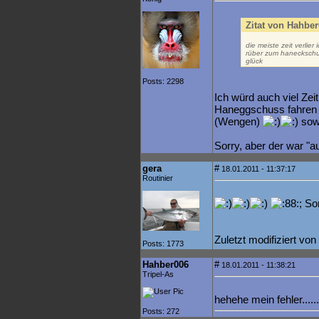
Zitat von Hahber
die meiste zeit verlier 
rüber zum haneckschuss
glück
Posts: 2298
Ich würd auch viel Zeit
Haneggschuss fahren wü
(Wengen)
sowe
Sorry, aber der war "au
gera
#
18.01.2011 - 11:37:17
Routinier
; So
Zuletzt modifiziert vo
Posts: 1773
Hahber006
#
18.01.2011 - 11:38:21
Tripel-As
hehehe mein fehler.....
Posts: 272