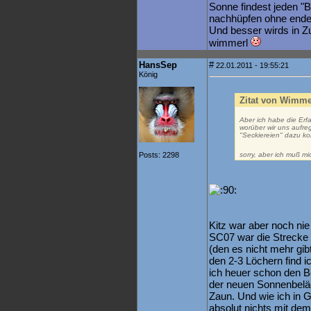
Sonne findest jeden "B
nachhüpfen ohne ende.
Und besser wirds in Zu
wimmerl
HansSep
#
22.01.2011 - 19:55:21
König
Zitat von Wimme
Aber ich habe die Erf
worüber wir uns aufre
"Seckiereien" dazu k
Posts: 2298
sorry, aber ich muß m
Kitz war aber noch nie
SC07 war die Strecke
(den es nicht mehr gi
den 2-3 Löchern find i
ich heuer schon den Be
der neuen Sonnenbelä
Zaun. Und wie ich in 
absolut nichts mit dem B