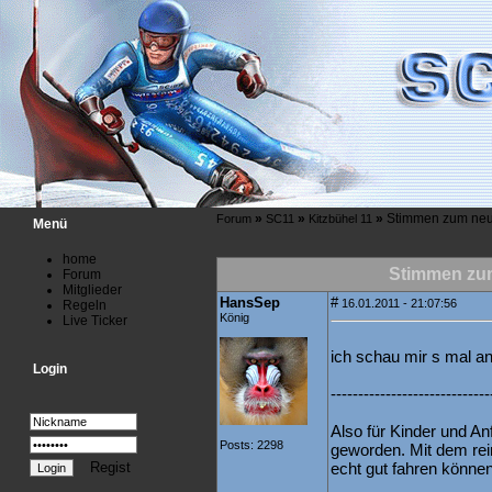
»
»
»
Stimmen zum neu
Forum
SC11
Kitzbühel 11
Menü
home
Stimmen zum
Forum
Mitglieder
HansSep
#
16.01.2011 - 21:07:56
Regeln
König
Live Ticker
ich schau mir s mal an
Login
-----------------------------
Also für Kinder und An
Posts: 2298
geworden. Mit dem re
Regist
echt gut fahren könne