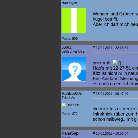
Haudegen
Wengen und Gröden wa
hügel betrifft.
Aber ich darf mich heu
Posts: 809
650cc
#
17.01.2011 - 22:35:51
gelöschter User
grrrrmph!
Hab's mit 22-27-51 ei
Kitz ist nicht nr in na
Ein- Ausfahrt Steilhang
es noch ordentlich trai
Hahber006
#
18.01.2011 - 06:47:40
Tripel-As
die meiste zeit verlier 
linksknick rüber zum h
Posts: 272
schon halbweg...mit g
HansSep
#
18.01.2011 - 10:03:57
König