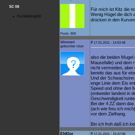
SC 08
Für mich ist Kitz die 
Wenig Hügel die dich 
FunWeltcup08
drücken in den Kurven
Posts: 809
Wimmerl
#
17.01.2011 - 14:53:48
gelöschter User
also die beiden Mugel
Mausefalle) und dem 
nicht vermeiden, aber 
bereits das aus für ein
Und der Schwachsinn 
enge Linie dem Eis ent
Speed und ohne den 
(entweder landest in de
Geschwindigkeit runter
Bei der 4 ZZ dann das
(ach wie freu ich mich
vor dem Zielhang.
Bin ich froh daß ich k
EhKlor
#
17.01.2011 - 15:47:06