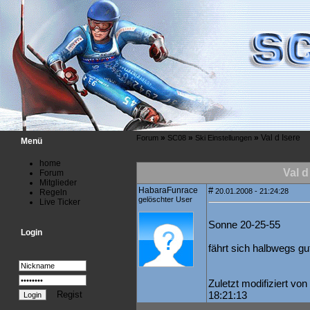
»
»
»
Val d Isere
Forum
SC08
Ski Einstellungen
Menü
home
Val d
Forum
Mitglieder
HabaraFunrace
#
20.01.2008 - 21:24:28
Regeln
gelöschter User
Live Ticker
Sonne 20-25-55
Login
fährt sich halbwegs gu
Zuletzt modifiziert v
Regist
18:21:13