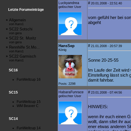
Luckyandrea
#
20.01.2008 - 22:51:40
gelöschter User
Letzte Forumeinträge
vom gefühl her bei sonn
»
Allgemein
abgeht
von Karo1
»
SC22 Sotschi
von gera
»
SC22 St. Moritz
von gera
HansSep
#
21.01.2008 - 20:57:39
»
Rennhilfe St.Mo...
König
von Karo1
»
SC22 Garmisch
Sonne 20-25-55
von Karo1
Im Laufe der Zeit wir
SC16
Einstellung lässt sich 
FunWeltcup 16
damit fahrbar.
Posts: 2298
HabaraFunrace
#
SC15
23.01.2008 - 07:44:56
gelöschter User
FunWeltcup 15
WM Beaver C
HINWEIS:
wenn ihr euch einen G
SC14
wollt, dann sltet ihr a
ener etwas anderen Sk
FunWeltcup 14