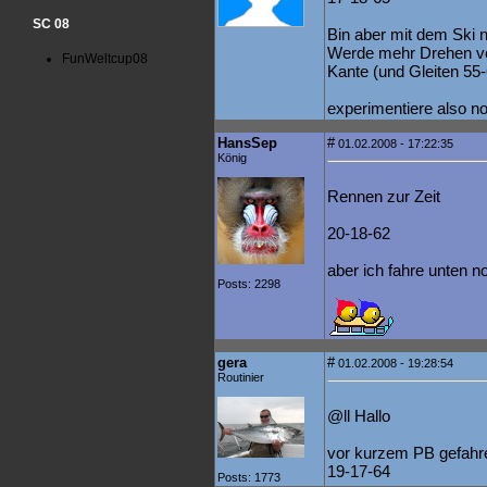
SC 08
Bin aber mit dem Ski n
Werde mehr Drehen ve
FunWeltcup08
Kante (und Gleiten 55-
experimentiere also n
HansSep
#
01.02.2008 - 17:22:35
König
Rennen zur Zeit
20-18-62
aber ich fahre unten 
Posts: 2298
gera
#
01.02.2008 - 19:28:54
Routinier
@ll Hallo
vor kurzem PB gefahr
19-17-64
Posts: 1773