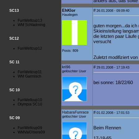
anders aus, das sollt
EhKlor
#
SC13
26.01.2008 - 09:09:40
Haudegen
FunWeltcup13
WM Schladming
guten morgen...da ich
Skieinstellung langsam
die letzten paar Läufe
SC12
versucht
FunWeltcup12
Posts: 809
Zuletzt modifiziert vo
SC 11
kri96
#
29.01.2008 - 17:19:43
gelöschter User
FunWeltcup11
WM Garmisch
bei sonne: 18/22/60
SC 10
FunWeltcup10
Olympia SC10
HabaraFunrace
#
01.02.2008 - 17:01:53
gelöschter User
SC 09
Beim Rennen
FunWeltcup09
WMValDIsere09
17-18-65