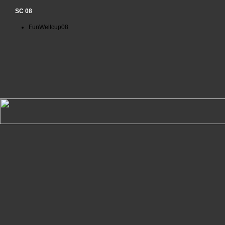
SC 08
FunWeltcup08