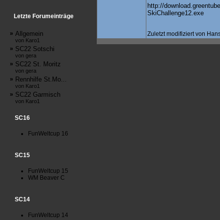
http://download.greentube
SkiChallenge12.exe
Letzte Forumeinträge
»
Allgemein
Zuletzt modifiziert von Ha
von Karo1
»
SC22 Sotschi
von gera
»
SC22 St. Moritz
von gera
»
Rennhilfe St.Mo...
von Karo1
»
SC22 Garmisch
von Karo1
SC16
FunWeltcup 16
SC15
FunWeltcup 15
WM Beaver C
SC14
FunWeltcup 14