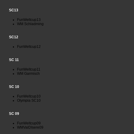
SC13
FunWeltcup13
WM Schladming
SC12
FunWeltcup12
SC 11
FunWeltcup11
WM Garmisch
SC 10
FunWeltcup10
Olympia SC10
SC 09
FunWeltcup09
WMValDIsere09