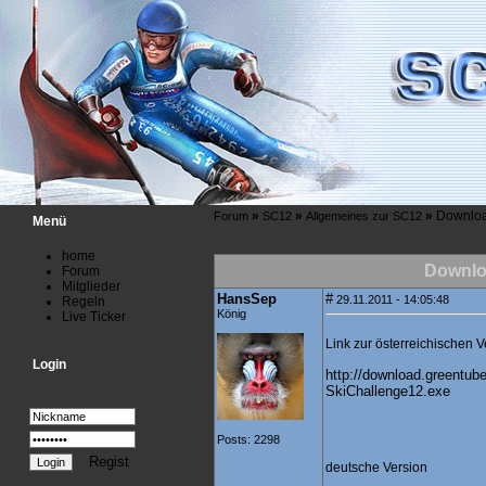
»
»
»
Downloa
Forum
SC12
Allgemeines zur SC12
Menü
home
Downlo
Forum
Mitglieder
HansSep
#
29.11.2011 - 14:05:48
Regeln
König
Live Ticker
Link zur österreichischen V
Login
http://download.greentube
SkiChallenge12.exe
Posts: 2298
Regist
deutsche Version