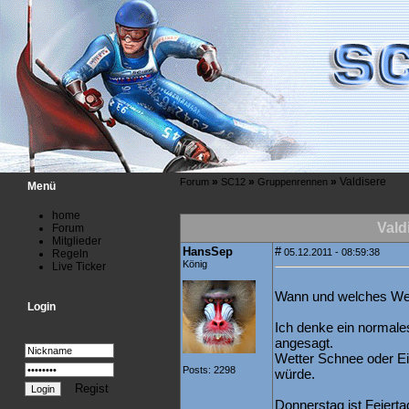
»
»
»
Valdisere
Forum
SC12
Gruppenrennen
Menü
home
Vald
Forum
Mitglieder
HansSep
#
05.12.2011 - 08:59:38
Regeln
König
Live Ticker
Wann und welches We
Login
Ich denke ein normale
angesagt.
Wetter Schnee oder Ei
Posts: 2298
würde.
Regist
Donnerstag ist Feierta