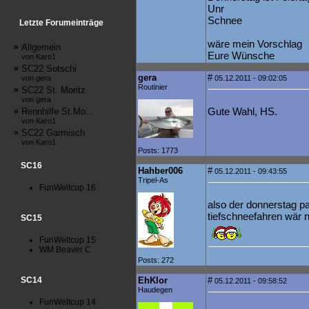
Unr
Schnee
Letzte Forumeinträge
wäre mein Vorschlag
»
Allgemein
Eure Wünsche
von Karo1
»
SC22 Sotschi
gera
#
von gera
05.12.2011 - 09:02:05
Routinier
»
SC22 St. Moritz
von gera
Gute Wahl, HS.
»
Rennhilfe St.Mo...
von Karo1
»
SC22 Garmisch
von Karo1
Posts: 1773
SC16
Hahber006
#
05.12.2011 - 09:43:55
Tripel-As
FunWeltcup 16
also der donnerstag pas
tiefschneefahren wär 
SC15
FunWeltcup 15
WM Beaver C
Posts: 272
SC14
EhKlor
#
05.12.2011 - 09:58:52
Haudegen
FunWeltcup 14