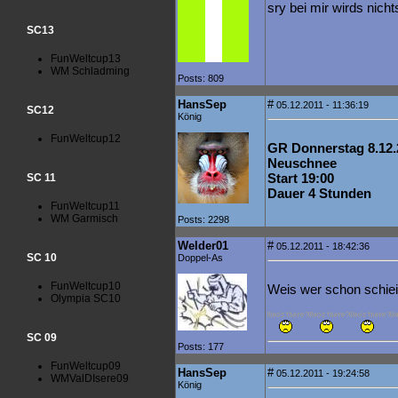
sry bei mir wirds nich
SC13
FunWeltcup13
WM Schladming
Posts: 809
HansSep
#
05.12.2011 - 11:36:19
SC12
König
FunWeltcup12
GR Donnerstag 8.12.
Neuschnee
Start 19:00
SC 11
Dauer 4 Stunden
FunWeltcup11
WM Garmisch
Posts: 2298
Welder01
#
05.12.2011 - 18:42:36
SC 10
Doppel-As
FunWeltcup10
Weis wer schon schiein
Olympia SC10
SC 09
Posts: 177
FunWeltcup09
HansSep
#
05.12.2011 - 19:24:58
WMValDIsere09
König