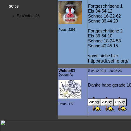
Fortgeschrittene 1
SC 08
Eis 34-54-12
Schnee 16-22-62
FunWeltcup08
Sonne 36 44 20
Posts: 2298
Fortgeschrittene 2
Eis 36-54-10
Schnee 18-24-58
Sonne 40 45 15
sonst siehe hier
http://rudi.selfip.org/
Welder01
#
05.12.2011 - 20:25:23
Doppel-As
Danke habe gerade 10
Posts: 177