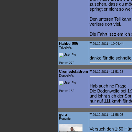
zusehen, dass du mögl
springt er nicht so we
Den unteren Teil kann 
verliere dort viel.
Die Fahrt ist ziemlich
Hahber006
#
29.12.2011 - 10:04:44
Tripel-As
danke für die schnelle
Posts: 272
CremedelaBrem
#
29.12.2011 - 11:51:28
Doppel-As
Hab auch ne Frage:
Die Bodenwelle bei 1:3
Posts: 152
und lohnt sich der Sp
nur auf 111 km/h für d
gera
#
29.12.2011 - 11:58:05
Routinier
Versuch den 1:50 Hüge