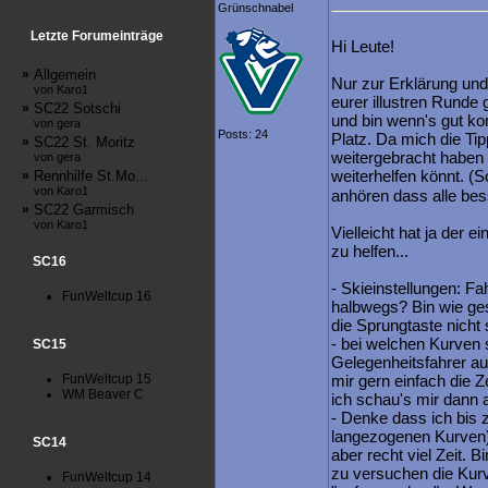
Grünschnabel
Letzte Forumeinträge
Hi Leute!
»
Allgemein
Nur zur Erklärung und
von Karo1
eurer illustren Runde 
»
SC22 Sotschi
und bin wenn's gut k
von gera
Posts: 24
Platz. Da mich die Ti
»
SC22 St. Moritz
weitergebracht haben h
von gera
weiterhelfen könnt. (
»
Rennhilfe St.Mo...
von Karo1
anhören dass alle bess
»
SC22 Garmisch
von Karo1
Vielleicht hat ja der e
zu helfen...
SC16
- Skieinstellungen: F
FunWeltcup 16
halbwegs? Bin wie ges
die Sprungtaste nicht s
- bei welchen Kurven 
SC15
Gelegenheitsfahrer auf
FunWeltcup 15
mir gern einfach die 
WM Beaver C
ich schau's mir dann a
- Denke dass ich bis z
langezogenen Kurven) 
SC14
aber recht viel Zeit. B
zu versuchen die Kur
FunWeltcup 14