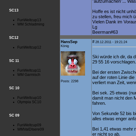
"aufzumachen"... Was
SC13
Hoffe es ist nicht unh
zu stellen, freu mich ü
FunWeltcup13
Vielen Dank im Vorau
WM Schladming
Lg
Beerman#63
SC12
HansSep
#
28.12.2011 - 19:21:24
König
FunWeltcup12
Ski würde ich dir, da 
SC 11
29 55 16 vorschlagen.
FunWeltcup11
Bei der ersten Zwisch
WM Garmisch
auf der roten Linie di
Posts: 2298
verliert man Zeit, we
SC 10
Bei sek. 25 etwas (nur
damit man nicht den M
FunWeltcup10
Olympia SC10
fahren.
Von Sekunde 52 bis bi
SC 09
alles etwas enger anf
FunWeltcup09
Bei 1,41 etwas mehr n
WMValDIsere09
er nicht so ab.