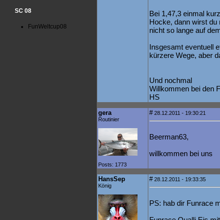
SC 08
Bei 1,47,3 einmal kurz
Hocke, dann wirst du 
FunWeltcup08
nicht so lange auf dem
Insgesamt eventuell e
kürzere Wege, aber d
Und nochmal
Willkommen bei den 
HS
gera
#
28.12.2011 - 19:30:21
Routinier
Beerman63,
willkommen bei uns
Posts: 1773
HansSep
#
28.12.2011 - 19:33:35
König
PS: hab dir Funrace ma
Funrace Qualli Eis mi