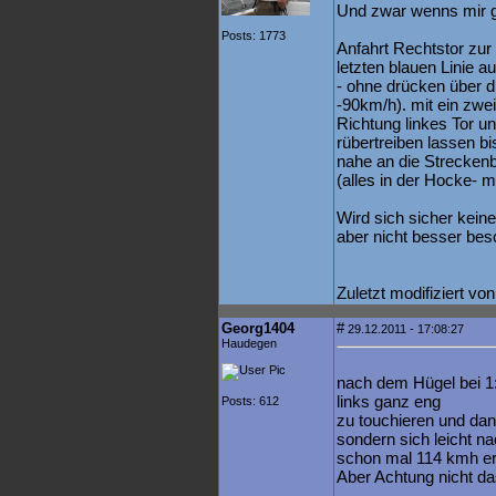
Und zwar wenns mir ge
Posts: 1773
Anfahrt Rechtstor zur 
letzten blauen Linie
- ohne drücken über di
-90km/h). mit ein zw
Richtung linkes Tor u
rübertreiben lassen bi
nahe an die Streckenb
(alles in der Hocke- mi
Wird sich sicher kein
aber nicht besser be
Zuletzt modifiziert vo
Georg1404
#
29.12.2011 - 17:08:27
Haudegen
nach dem Hügel bei 1:
links ganz eng
Posts: 612
zu touchieren und dann
sondern sich leicht na
schon mal 114 kmh err
Aber Achtung nicht da