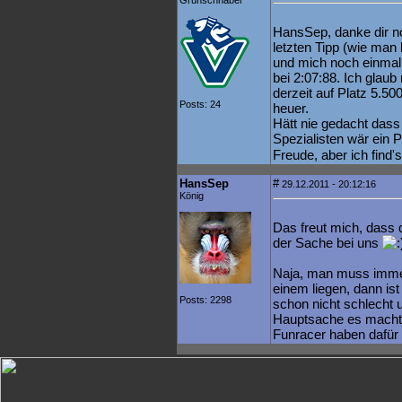
Grünschnabel
HansSep, danke dir no
letzten Tipp (wie man 
und mich noch einmal u
bei 2:07:88. Ich glaub
derzeit auf Platz 5.50
Posts: 24
heuer.
Hätt nie gedacht dass 
Spezialisten wär ein 
Freude, aber ich find'
HansSep
#
29.12.2011 - 20:12:16
König
Das freut mich, dass di
der Sache bei uns
Naja, man muss immer
einem liegen, dann ist
Posts: 2298
schon nicht schlecht u
Hauptsache es macht 
Funracer haben dafür 