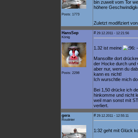
bin zuweit vom Tor we
höhere Geschwindig
Posts: 1773
Zuletzt modifiziert vo
HansSep
#
29.12.2011 - 12:21:56
König
1.32 ist meine
-
Mansollte dort drücke
der Hocke durch und 
aber nur, wenn du dabei 
Posts: 2298
kann es nicht!
Ich wurschtle mich dor
Bei 1,50 drücke ich d
hinkomme und nicht le
weil man sonst mit 
verliert.
gera
#
29.12.2011 - 12:55:11
Routinier
1:32 geht mit Glück k