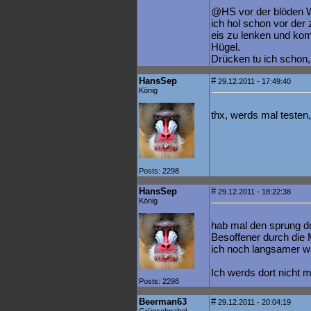
@HS vor der blöden Wel
ich hol schon vor der 
eis zu lenken und ko
Hügel.
Drücken tu ich schon,
HansSep
#
29.12.2011 - 17:49:40
König
thx, werds mal testen,
Posts: 2298
HansSep
#
29.12.2011 - 18:22:38
König
hab mal den sprung do
Besoffener durch die 
ich noch langsamer 
Ich werds dort nicht 
Posts: 2298
Beerman63
#
29.12.2011 - 20:04:19