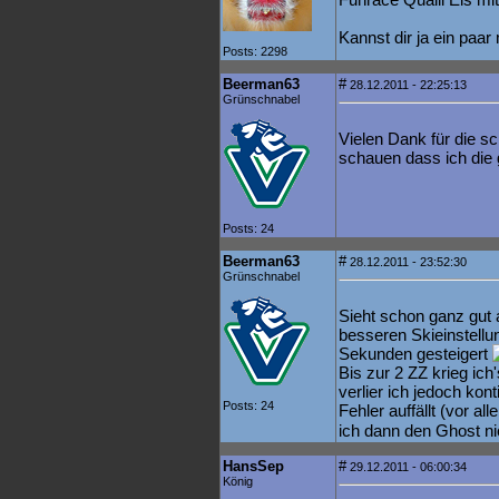
Kannst dir ja ein paar
Posts: 2298
Beerman63
#
28.12.2011 - 22:25:13
Grünschnabel
Vielen Dank für die sc
schauen dass ich die
Posts: 24
Beerman63
#
28.12.2011 - 23:52:30
Grünschnabel
Sieht schon ganz gut 
besseren Skieinstell
Sekunden gesteigert
Bis zur 2 ZZ krieg ich
verlier ich jedoch kont
Posts: 24
Fehler auffällt (vor a
ich dann den Ghost ni
HansSep
#
29.12.2011 - 06:00:34
König