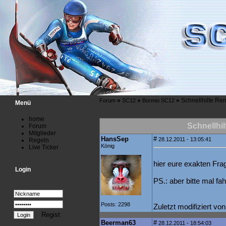
»
»
»
Schnellhilfe Re
Forum
SC12
Bormio SC12
Menü
home
Schnellhi
Forum
Mitglieder
HansSep
#
28.12.2011 - 13:05:41
Regeln
König
Live Ticker
hier eure exakten Fra
Login
PS.: aber bitte mal fah
Posts: 2298
Zuletzt modifiziert v
Regist
Beerman63
#
28.12.2011 - 18:54:03