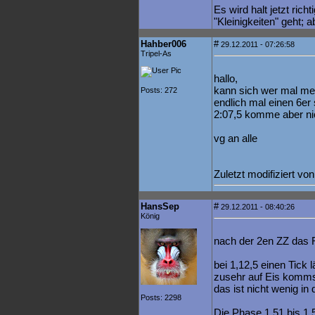
Es wird halt jetzt ric
"Kleinigkeiten" geht; 
Hahber006
#
29.12.2011 - 07:26:58
Tripel-As
hallo,
kann sich wer mal mei
Posts: 272
endlich mal einen 6er 
2:07,5 komme aber nich
vg an alle
Zuletzt modifiziert v
HansSep
#
29.12.2011 - 08:40:26
König
nach der 2en ZZ das 
bei 1,12,5 einen Tick 
zusehr auf Eis kommst
das ist nicht wenig in 
Posts: 2298
Die Phase 1,51 bis 1,