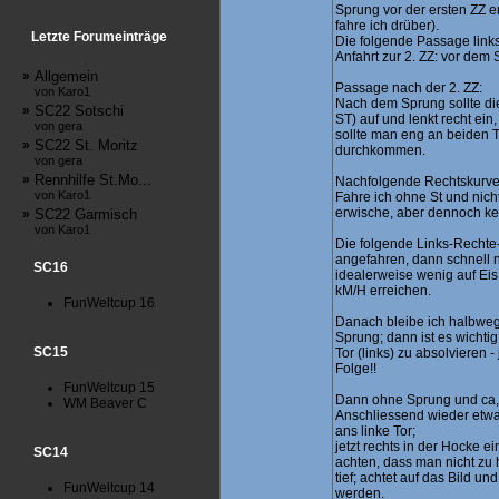
Sprung vor der ersten ZZ e
fahre ich drüber).
Letzte Forumeinträge
Die folgende Passage links
Anfahrt zur 2. ZZ: vor dem 
»
Allgemein
Passage nach der 2. ZZ:
von Karo1
Nach dem Sprung sollte di
»
SC22 Sotschi
ST) auf und lenkt recht ein,
von gera
sollte man eng an beiden 
»
SC22 St. Moritz
durchkommen.
von gera
»
Rennhilfe St.Mo...
Nachfolgende Rechtskurve m
von Karo1
Fahre ich ohne St und nich
erwische, aber dennoch k
»
SC22 Garmisch
von Karo1
Die folgende Links-Rechte-
angefahren, dann schnell n
SC16
idealerweise wenig auf Ei
kM/H erreichen.
FunWeltcup 16
Danach bleibe ich halbweg
Sprung; dann ist es wichti
SC15
Tor (links) zu absolvieren -
Folge!!
FunWeltcup 15
Dann ohne Sprung und ca, 
WM Beaver C
Anschliessend wieder etwa
ans linke Tor;
jetzt rechts in der Hocke e
SC14
achten, dass man nicht zu 
tief; achtet auf das Bild un
FunWeltcup 14
werden.