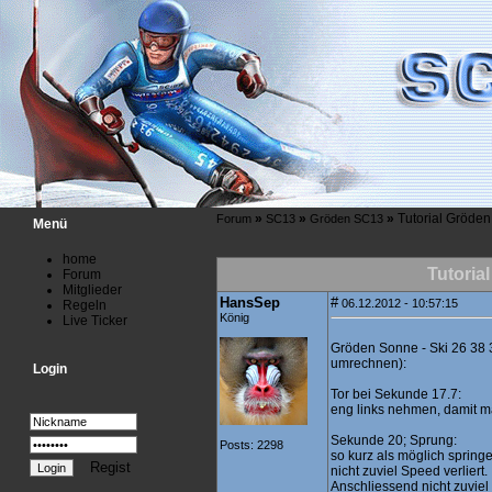
»
»
»
Tutorial Gröden
Forum
SC13
Gröden SC13
Menü
home
Tutoria
Forum
Mitglieder
HansSep
#
06.12.2012 - 10:57:15
Regeln
König
Live Ticker
Gröden Sonne - Ski 26 38 3
umrechnen):
Login
Tor bei Sekunde 17.7:
eng links nehmen, damit man
Sekunde 20; Sprung:
Posts: 2298
so kurz als möglich springe
Regist
nicht zuviel Speed verliert.
Anschliessend nicht zuviel 