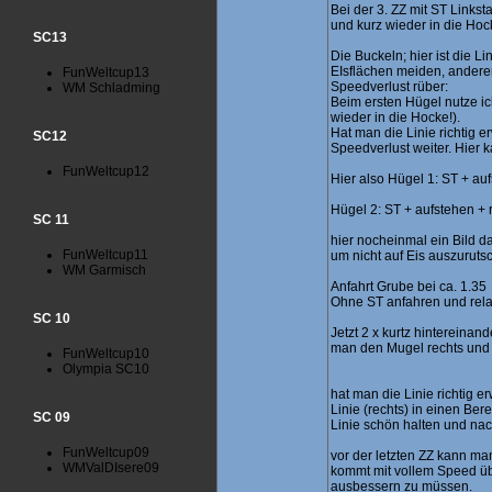
Bei der 3. ZZ mit ST Linkst
und kurz wieder in die Hoc
SC13
Die Buckeln; hier ist die Li
EIsflächen meiden, andere
FunWeltcup13
Speedverlust rüber:
WM Schladming
Beim ersten Hügel nutze i
wieder in die Hocke!).
Hat man die Linie richtig e
SC12
Speedverlust weiter. Hier k
FunWeltcup12
Hier also Hügel 1: ST + au
Hügel 2: ST + aufstehen + 
SC 11
hier nocheinmal ein Bild d
FunWeltcup11
um nicht auf Eis auszuruts
WM Garmisch
Anfahrt Grube bei ca. 1.35
Ohne ST anfahren und relat
SC 10
Jetzt 2 x kurtz hintereinan
man den Mugel rechts und
FunWeltcup10
Olympia SC10
hat man die Linie richtig 
Linie (rechts) in einen Be
SC 09
Linie schön halten und nac
FunWeltcup09
vor der letzten ZZ kann ma
WMValDIsere09
kommt mit vollem Speed üb
ausbessern zu müssen.