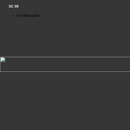
SC 08
FunWeltcup08