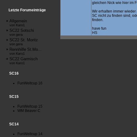
gleichen Nick wie hier im 
Letzte Forumeinträge
Wir erhalten immer wieder
SC nicht zu finden sind, ode
finden.
»
Allgemein
von Karo1
have fun
»
SC22 Sotschi
HS
von gera
»
SC22 St. Moritz
von gera
»
Rennhilfe St.Mo...
von Karo1
»
SC22 Garmisch
von Karo1
SC16
FunWeltcup 16
SC15
FunWeltcup 15
WM Beaver C
SC14
FunWeltcup 14