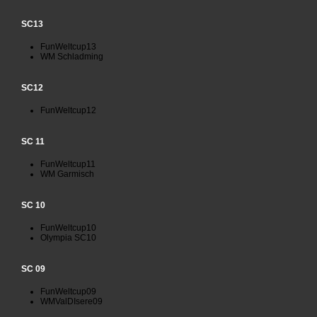
SC13
FunWeltcup13
WM Schladming
SC12
FunWeltcup12
SC 11
FunWeltcup11
WM Garmisch
SC 10
FunWeltcup10
Olympia SC10
SC 09
FunWeltcup09
WMValDIsere09