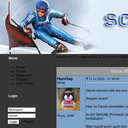
»
»
»
Neue Mitgli
Forum
SC13
Allgemeines SC13
Menü
home
Neue Mi
Forum
Mitglieder
HansSep
#
17.12.2012 - 17:36:49
Regeln
König
Live Ticker
Gerne können alle bei uns
Login
Regeln lesen!
Hier im Forum anmelden (a
In der Skihütte (Funrace)
Posts: 2298
bestätigen!
Regist
Bitte macht euch auch hie