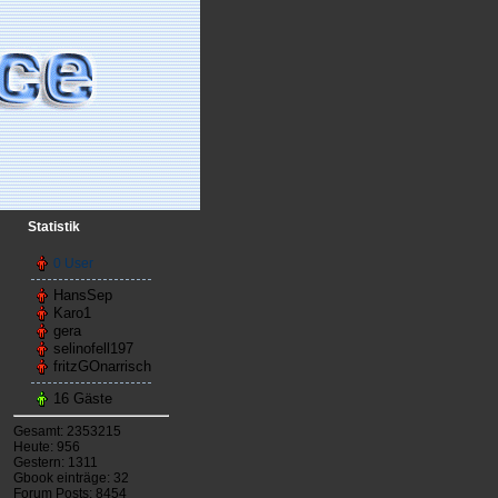
Statistik
0 User
HansSep
Karo1
gera
selinofell197
fritzGOnarrisch
16 Gäste
Gesamt: 2353215
Heute: 956
Gestern: 1311
Gbook einträge: 32
Forum Posts: 8454