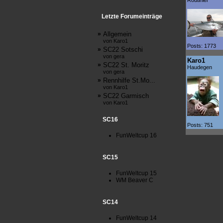
Routinier
Letzte Forumeinträge
»
Allgemein
von Karo1
Posts: 1773
»
SC22 Sotschi
von gera
Karo1
»
SC22 St. Moritz
Haudegen
von gera
»
Rennhilfe St.Mo...
von Karo1
»
SC22 Garmisch
von Karo1
SC16
Posts: 751
FunWeltcup 16
SC15
FunWeltcup 15
WM Beaver C
SC14
FunWeltcup 14