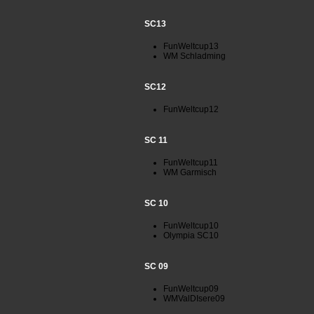
SC13
FunWeltcup13
WM Schladming
SC12
FunWeltcup12
SC 11
FunWeltcup11
WM Garmisch
SC 10
FunWeltcup10
Olympia SC10
SC 09
FunWeltcup09
WMValDIsere09