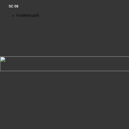
SC 08
FunWeltcup08