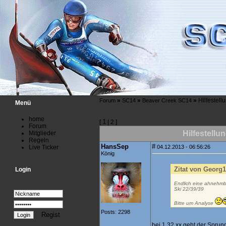
»
»
»
Hilfestel
Forum
SC14
Beaver Creek SC14
Menü
home
1
[
| 2 ]
Forum
Hilfestellu
Mitglieder
Regeln
HansSep
#
Live Ticker
04.12.2013 - 06:56:26
König
Zitat von Georg
Login
Endlich eine ahnehmba
Ski 22/39/39
Bitte um Analyse
Posts: 2298
Regist
bei 1 32 xx geht der Sprung