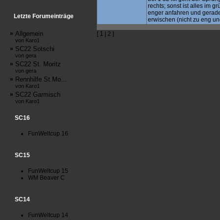
rechts; sonst ist alles im 
enger anfahren und gerade
Letzte Forumeinträge
erwischen (nicht zu eng un
»
Allgemein
1
[
| 2 ]
von Karo1
»
SC22 Sotschi
von gera
»
SC22 St. Moritz
von gera
»
Rennhilfe St.Mo...
von Karo1
»
SC22 Garmisch
von Karo1
SC16
FunWeltcup 16
SC15
FunWeltcup 15
WM Beaver C
SC14
FunWeltcup 14