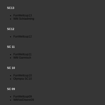
SC13
FunWeltcup13
WM Schladming
SC12
FunWeltcup12
SC 11
FunWeltcup11
WM Garmisch
SC 10
FunWeltcup10
Olympia SC10
SC 09
FunWeltcup09
WMValDIsere09