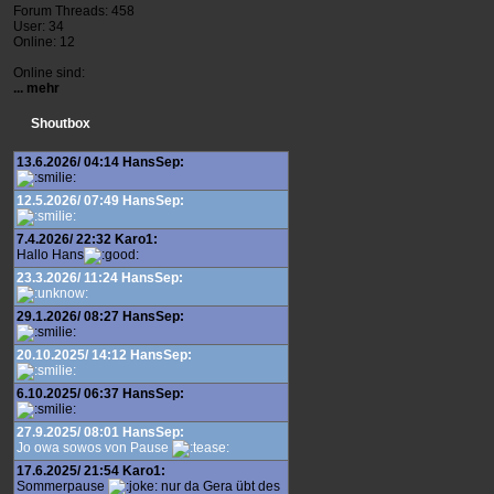
Forum Threads: 458
User: 34
Online: 12
Online sind:
... mehr
Shoutbox
13.6.2026/ 04:14 HansSep:
12.5.2026/ 07:49 HansSep:
7.4.2026/ 22:32 Karo1:
Hallo Hans
23.3.2026/ 11:24 HansSep:
29.1.2026/ 08:27 HansSep:
20.10.2025/ 14:12 HansSep:
6.10.2025/ 06:37 HansSep:
27.9.2025/ 08:01 HansSep:
Jo owa sowos von Pause
17.6.2025/ 21:54 Karo1:
Sommerpause
nur da Gera übt des