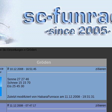
»
»
Gröden
Ski-Einstellungen
Gröden
ace
#
zitieren
10.12.2008 - 16:51:45
er
Sonne 27 27 46
Schnee 15 15 70
Eis 25 45 30
Zuletzt modifiziert von HabaraFunrace am 11.12.2008 - 19:31:31
#
zitieren
11.12.2008 - 07:47:17