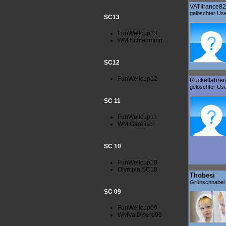
VATItrance82
gelöschter Us
SC13
FunWeltcup13
WM Schladming
SC12
FunWeltcup12
Ruckelfahrer
gelöschter Us
SC 11
FunWeltcup11
WM Garmisch
SC 10
FunWeltcup10
Olympia SC10
Thobesi
Grünschnabel
SC 09
FunWeltcup09
WMValDIsere09