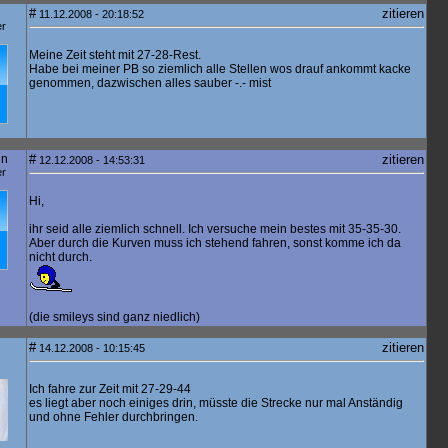
#
zitieren
11.12.2008 - 20:18:52
er
Meine Zeit steht mit 27-28-Rest.
Habe bei meiner PB so ziemlich alle Stellen wos drauf ankommt kacke
genommen, dazwischen alles sauber -.- mist
in
#
zitieren
12.12.2008 - 14:53:31
er
Hi,
ihr seid alle ziemlich schnell. Ich versuche mein bestes mit 35-35-30.
Aber durch die Kurven muss ich stehend fahren, sonst komme ich da
nicht durch.
(die smileys sind ganz niedlich)
#
zitieren
14.12.2008 - 10:15:45
Ich fahre zur Zeit mit 27-29-44
es liegt aber noch einiges drin, müsste die Strecke nur mal Anständig
und ohne Fehler durchbringen.