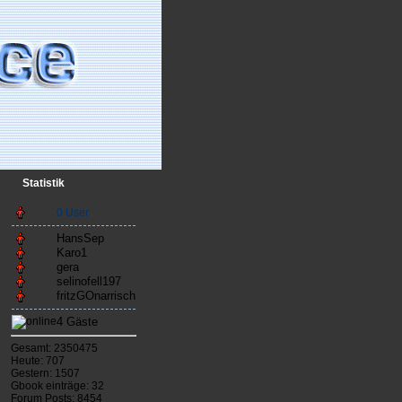
Statistik
0 User
HansSep
Karo1
gera
selinofell197
fritzGOnarrisch
4 Gäste
Gesamt: 2350475
Heute: 707
Gestern: 1507
Gbook einträge: 32
Forum Posts: 8454