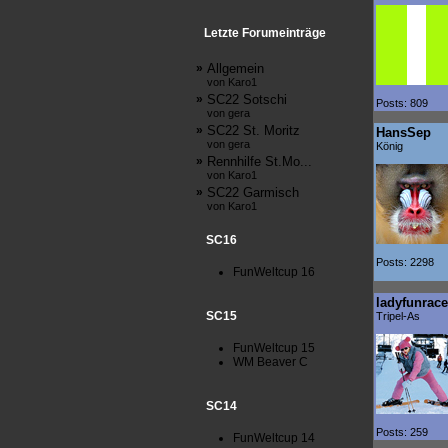
Letzte Forumeinträge
»
Allgemein
von Karo1
»
SC22 Sotschi
Posts: 809
von gera
»
SC22 St. Moritz
HansSep
von gera
König
»
Rennhilfe St.Mo...
von Karo1
»
SC22 Garmisch
von Karo1
SC16
Posts: 2298
FunWeltcup 16
ladyfunrace
SC15
Tripel-As
FunWeltcup 15
WM Beaver C
SC14
Posts: 259
FunWeltcup 14