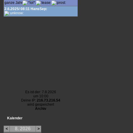
ganze Jahr
2.6.2025/ 08:11 HansSep:
Es ist der: 7.8.2026
um 10:00
Deine IP:
216.73.216.54
wird gespeichert
Archiv
Kalender
8. 2026
<
>