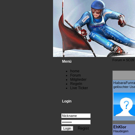
»
Forum
SC09
Menü
home
Forum
Mitglieder
HabaraFunr
Regeln
gelöschter Us
Live Ticker
Login
EhKlor
Regist
Haudegen