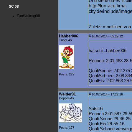
Und siehe da-es is all
http://funrace.lima-
SC 08
city.de/include/imag
FunWeltcup08
Zuletzt modifiziert vo
Hahber006
#
10.02.2014 - 05:29:12
Tripel-As
hatschi...hahber006
Rennen: 2:01.483 28-
QualiSonne: 2:02.375 
Posts: 272
QualiSchnee: 2:08.844
QualEis: 2:02.863 29-
Welder01
#
10.02.2014 - 17:22:16
Doppel-As
Sotschi
Rennen 2:01.587 29-5
Quali Sonne 29-46-25
Quali Eis 29-55-16
Posts: 177
Quali Schnee verweige