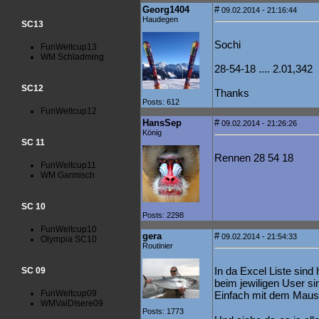
Georg1404
#
09.02.2014 - 21:16:44
Haudegen
SC13
Sochi
FunWeltcup13
WM Schladming
28-54-18 .... 2.01,342
SC12
Thanks
Posts: 612
FunWeltcup12
HansSep
#
09.02.2014 - 21:26:26
König
SC 11
Rennen 28 54 18
FunWeltcup11
WM Garmisch
SC 10
Posts: 2298
FunWeltcup10
gera
#
09.02.2014 - 21:54:33
Olympia SC10
Routinier
In da Excel Liste sind 
SC 09
beim jewiligen User si
FunWeltcup09
Einfach mit dem Mauszeig
WMValDIsere09
Posts: 1773