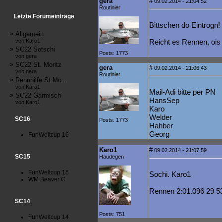
gera
#
09.02.2014 - 21:04:52
Routinier
Letzte Forumeinträge
Bittschen do Eintrogn!
»
Allgemein
von Karo1
Reicht es Rennen, ois
»
SC22 Sotschi
Posts: 1773
von gera
»
SC22 St. Moritz
gera
#
09.02.2014 - 21:06:43
von gera
Routinier
»
Rennhilfe St.Mo...
von Karo1
Mail-Adi bitte per PN
»
SC22 Garmisch
HansSep
von Karo1
Karo
Welder
SC16
Posts: 1773
Hahber
Georg
FunWeltcup 16
Karo1
#
09.02.2014 - 21:07:59
SC15
Haudegen
FunWeltcup 15
Sochi. Karo1
WM Beaver C
Rennen 2:01.096 29 5
SC14
Posts: 751
FunWeltcup 14