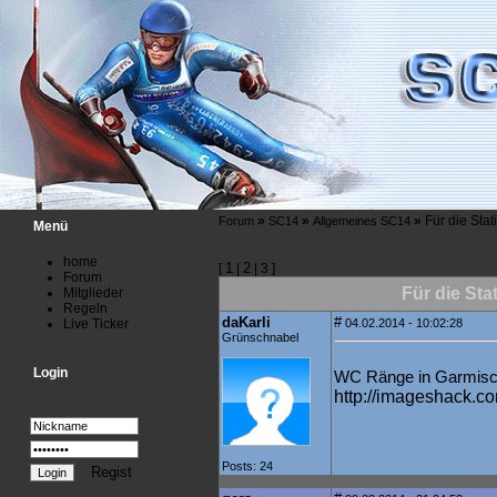
»
»
»
Für die Stat
Forum
SC14
Allgemeines SC14
Menü
home
1
2
[
|
| 3 ]
Forum
Für die Stat
Mitglieder
Regeln
daKarli
#
Live Ticker
04.02.2014 - 10:02:28
Grünschnabel
Login
WC Ränge in Garmisc
http://imageshack.c
Posts: 24
Regist