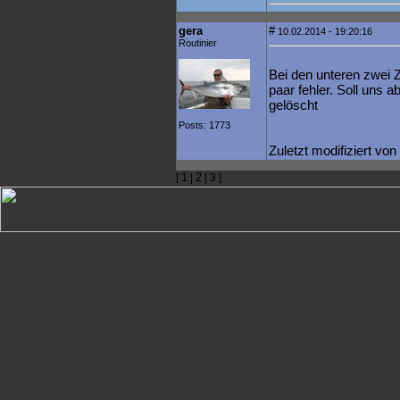
gera
#
10.02.2014 - 19:20:16
Routinier
Bei den unteren zwei Ze
paar fehler. Soll uns a
gelöscht
Posts: 1773
Zuletzt modifiziert vo
1
2
[
|
| 3 ]