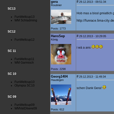
gera
#
29.12.2013 - 09:51:34
Routinier
SC13
Hob mas a bissl gmiatlich
FunWeltcup13
WM Schladming
http://funrace.lima-city.
Posts: 1773
SC12
HansSep
#
29.12.2013 - 10:29:05
FunWeltcup12
König
i wä a ans
SC 11
FunWeltcup11
WM Garmisch
Posts: 2298
SC 10
Georg1404
#
29.12.2013 - 11:49:34
Haudegen
FunWeltcup10
Olympia SC10
schen Dank Gera!
SC 09
FunWeltcup09
WMValDIsere09
Posts: 612