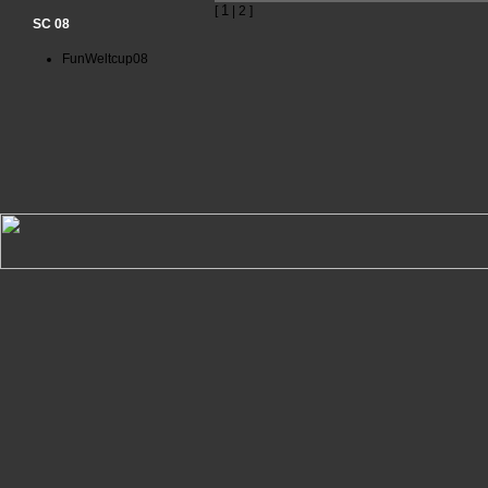
1
[
| 2 ]
SC 08
FunWeltcup08