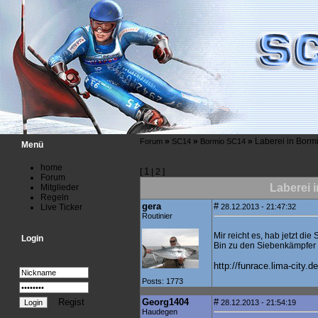
»
»
»
Laberei in Borm
Forum
SC14
Bormio SC14
Menü
home
1
[
| 2 ]
Forum
Laberei 
Mitglieder
Regeln
gera
#
Live Ticker
28.12.2013 - 21:47:32
Routinier
Mir reicht es, hab jetzt die
Login
Bin zu den Siebenkämpfer 
http://funrace.lima-city.
Posts: 1773
Regist
Georg1404
#
28.12.2013 - 21:54:19
Haudegen