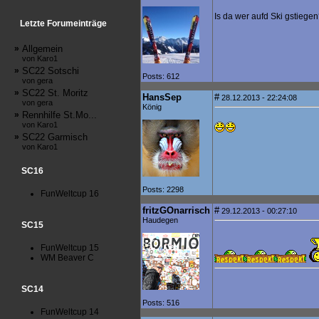
Is da wer aufd Ski gstiege
Letzte Forumeinträge
»
Allgemein
von Karo1
»
SC22 Sotschi
Posts: 612
von gera
»
SC22 St. Moritz
HansSep
#
28.12.2013 - 22:24:08
von gera
König
»
Rennhilfe St.Mo...
von Karo1
»
SC22 Garmisch
von Karo1
SC16
Posts: 2298
FunWeltcup 16
fritzGOnarrisch
#
29.12.2013 - 00:27:10
Haudegen
SC15
FunWeltcup 15
WM Beaver C
SC14
Posts: 516
FunWeltcup 14