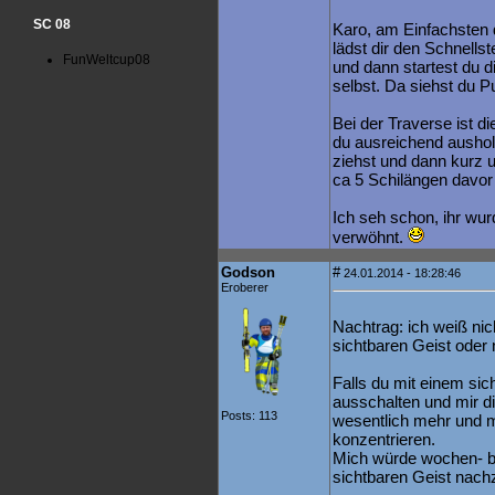
SC 08
Karo, am Einfachsten 
lädst dir den Schnellst
FunWeltcup08
und dann startest du d
selbst. Da siehst du 
Bei der Traverse ist d
du ausreichend ausholst
ziehst und dann kurz un
ca 5 Schilängen davor
Ich seh schon, ihr wu
verwöhnt.
Godson
#
24.01.2014 - 18:28:46
Eroberer
Nachtrag: ich weiß nic
sichtbaren Geist oder n
Falls du mit einem sic
ausschalten und mir di
Posts: 113
wesentlich mehr und m
konzentrieren.
Mich würde wochen- b
sichtbaren Geist nach