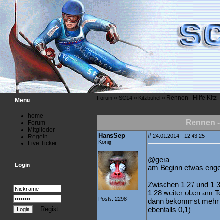
»
»
»
Rennen - Hilfe Kitz
Forum
SC14
Kitzbühel
Menü
home
Rennen - 
Forum
Mitglieder
HansSep
#
24.01.2014 - 12:43:25
Regeln
König
Live Ticker
@gera
Login
am Beginn etwas enger 
Zwischen 1 27 und 1 30 
1 28 weiter oben am To
Posts: 2298
dann bekommst mehr S
Regist
ebenfalls 0,1)