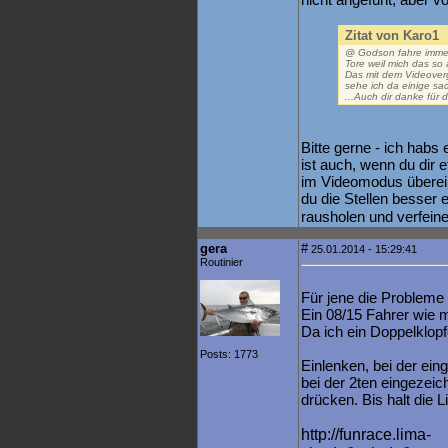
Zitat von Karo1
@ Godson fahre immer
Tore weil mich das so 
Das mit dem Videoverg
sehe ich da einige sac
...Auch dir danke für 
Bitte gerne - ich hab
ist auch, wenn du dir 
im Videomodus überein
du die Stellen besser
rausholen und verfeine
gera
#
25.01.2014 - 15:29:41
Routinier
Für jene die Probleme 
Ein 08/15 Fahrer wie m
Da ich ein Doppelklopfe
Posts: 1773
Einlenken, bei der ein
bei der 2ten eingezeic
drücken. Bis halt die L
http://funrace.lima-