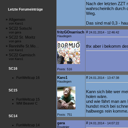
Nach der letzten ZZT 
wahrscheinlich durch 
Letzte Forumeinträge
Weg.
»
Allgemein
Das sind mal 0,3 - hau
von Karo1
»
SC22 Sotschi
fritzGOnarrisch
#
von gera
24.01.2014 - 12:46:42
Haudegen
»
SC22 St. Moritz
von gera
thx aber i bekomm des
»
Rennhilfe St.Mo...
von Karo1
»
SC22 Garmisch
von Karo1
SC16
Posts: 516
Karo1
#
FunWeltcup 16
24.01.2014 - 13:47:38
Haudegen
SC15
Kann sich bite wer me
holen wäre.
FunWeltcup 15
und wie fährt man am be
WM Beaver C
hundst mich bei schnee.
halbwegs rein komme
Posts: 751
SC14
gera
#
24.01.2014 - 14:07:22
FunWeltcup 14
Routinier