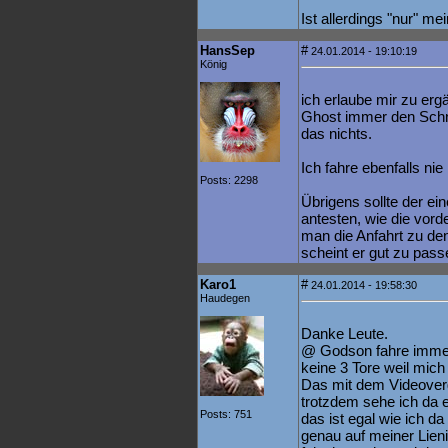
Ist allerdings "nur" m
HansSep
#
24.01.2014 - 19:10:19
König
ich erlaube mir zu erg
Ghost immer den Schne
das nichts.
Ich fahre ebenfalls ni
Posts: 2298
Übrigens sollte der ei
antesten, wie die vord
man die Anfahrt zu de
scheint er gut zu pass
Karo1
#
24.01.2014 - 19:58:30
Haudegen
Danke Leute.
@ Godson fahre immer
keine 3 Tore weil mich
Das mit dem Videoverg
trotzdem sehe ich da e
Posts: 751
das ist egal wie ich da
genau auf meiner Lien