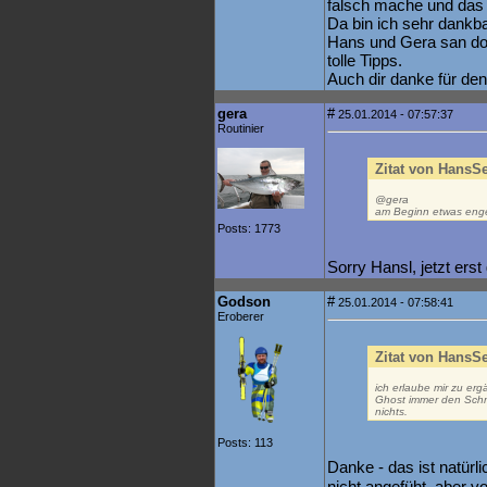
falsch mache und das 
Da bin ich sehr dankba
Hans und Gera san do
tolle Tipps.
Auch dir danke für den
gera
#
25.01.2014 - 07:57:37
Routinier
Zitat von HansS
@gera
am Beginn etwas enger
Posts: 1773
Sorry Hansl, jetzt ers
Godson
#
25.01.2014 - 07:58:41
Eroberer
Zitat von HansS
ich erlaube mir zu erg
Ghost immer den Schne
nichts.
Posts: 113
Danke - das ist natürli
nicht angefüht, aber 