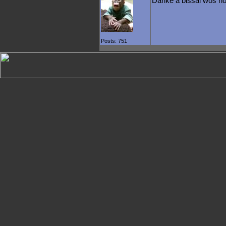
Danke a bissal wos hob
Posts: 751