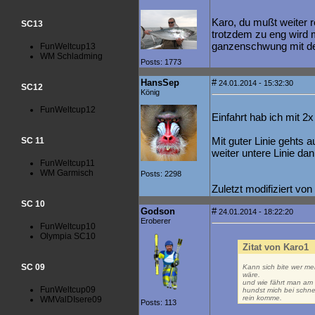
Karo, du mußt weiter r
SC13
trotzdem zu eng wird 
ganzenschwung mit de
FunWeltcup13
WM Schladming
Posts: 1773
HansSep
#
24.01.2014 - 15:32:30
SC12
König
FunWeltcup12
Einfahrt hab ich mit 2
Mit guter Linie gehts 
SC 11
weiter untere Linie dan
FunWeltcup11
WM Garmisch
Posts: 2298
Zuletzt modifiziert v
SC 10
Godson
#
24.01.2014 - 18:22:20
Eroberer
FunWeltcup10
Olympia SC10
Zitat von Karo1
SC 09
Kann sich bite wer m
wäre.
und wie fährt man am b
FunWeltcup09
hundst mich bei schnee
rein komme.
WMValDIsere09
Posts: 113