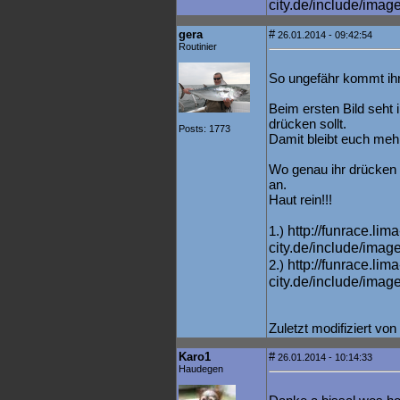
city.de/include/imag
gera
#
26.01.2014 - 09:42:54
Routinier
So ungefähr kommt ihr
Beim ersten Bild seht 
drücken sollt.
Posts: 1773
Damit bleibt euch mehr
Wo genau ihr drücken 
an.
Haut rein!!!
http://funrace.lima
1.)
city.de/include/imag
http://funrace.lima
2.)
city.de/include/imag
Zuletzt modifiziert vo
Karo1
#
26.01.2014 - 10:14:33
Haudegen