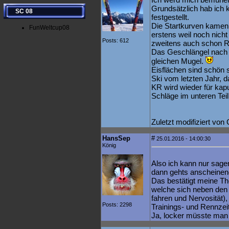
Grundsätzlich hab ich 
SC 08
festgestellt.
Die Startkurven kamen m
FunWeltcup08
erstens weil noch nicht
Posts: 612
zweitens auch schon Ro
Das Geschlängel nach 
gleichen Mugel.
Eisflächen sind schön s
Ski vom letzten Jahr, d
KR wird wieder für kap
Schläge im unteren Teil
Zuletzt modifiziert vo
HansSep
#
25.01.2016 - 14:00:30
König
Also ich kann nur sagen
dann gehts anscheinen
Das bestätigt meine The
welche sich neben den 
fahren und Nervosität)
Posts: 2298
Trainings- und Rennzeit
Ja, locker müsste man 