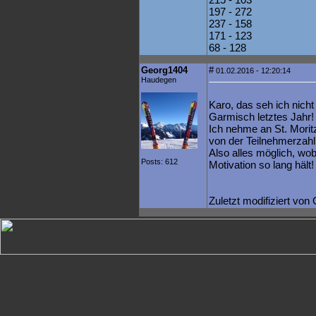
197 - 272
237 - 158
171 - 123
68 - 128
Georg1404
#
01.02.2016 - 12:20:14
Haudegen
Karo, das seh ich nich
Garmisch letztes Jahr!
Ich nehme an St. Morit
von der Teilnehmerzahl
Also alles möglich, wobe
Posts: 612
Motivation so lang hält!
Zuletzt modifiziert vo