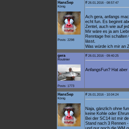
HansSep
#
26.01.2016 - 08:57:47
König
Ach gera, anfangs mach
echt fun. Es beginnt 
Zentel, auch wie auf je
Mir wäre es ja am Lieb
Renntage frei schalten
Posts: 2298
lässt.
Was würde ich mir an 
gera
#
26.01.2016 - 09:40:25
Routinier
AnfangsFun? Hat aber b
Posts: 1773
HansSep
#
26.01.2016 - 10:04:24
König
Naja, gänzlich ohne fu
keine Kohle oder Ehrun
Bei der SC14 ist mir 
Stand nach 3 Rennen - 
und nur noch die WM g