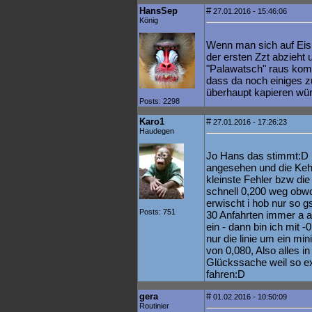
HansSep
#
27.01.2016 - 15:46:06
König
Wenn man sich auf Eis
der ersten Zzt abzieht
"Palawatsch" raus komm
dass da noch einiges z
überhaupt kapieren wü
Posts: 2298
Karo1
#
27.01.2016 - 17:26:23
Haudegen
Jo Hans das stimmt:D H
angesehen und die Kehr
kleinste Fehler bzw di
schnell 0,200 weg obwo
erwischt i hob nur so g
Posts: 751
30 Anfahrten immer a a
ein - dann bin ich mit 
nur die linie um ein mi
von 0,080, Also alles in
Glückssache weil so exa
fahren:D
gera
#
01.02.2016 - 10:50:09
Routinier