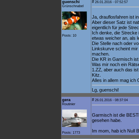
guenschi
#
26.01.2016 - 07:52:57
Grünschnabel
Ja, drauflosfahren ist 
Aber dieser Satz ist na
eigentlich für jede Str
Ich denke, die Strecke i
Posts: 10
etwas weicher an, als l
Die Stelle nach oder vo
Linkskurve scheint mir
machen.
Die KR in Garmisch ist 
Was mir noch ein Rätsel
1.ZZ, aber auch das ist
Kitz.
Alles in allem mag ich 
Lg, guenschi!
gera
#
26.01.2016 - 08:37:04
Routinier
Garmisch ist die BESTE 
gesehen habe.
Im mom, hab ich Null 
Posts: 1773