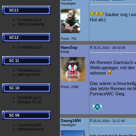
Haudegen
SC13
Sauber sog i w
Hut ab:)
FunWeltcup13
WM Schladming
SC12
Posts: 751
FunWeltcup12
HansSep
#
25.01.2016 - 08:32:08
König
SC 11
Ah Rennen Garmisch vo
Weltcupsieger, mit den 
FunWeltcup11
nehmen
WM Garmisch
Das wären schnuckelig
Posts: 2298
SC 10
das letzte Rennen nich
FunraceWC-Sieg.
FunWeltcup10
Olympia SC10
SC 09
Georg1404
#
25.01.2016 - 11:17:40
FunWeltcup09
Haudegen
WMValDIsere09
Ich werd mich bemühe