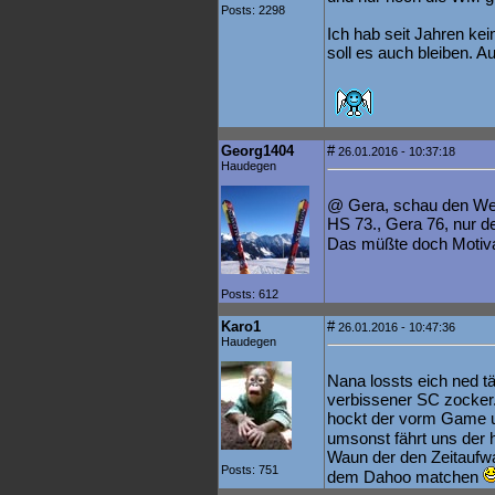
Posts: 2298
Ich hab seit Jahren ke
soll es auch bleiben. A
Georg1404
#
26.01.2016 - 10:37:18
Haudegen
@ Gera, schau den We
HS 73., Gera 76, nur d
Das müßte doch Motiva
Posts: 612
Karo1
#
26.01.2016 - 10:47:36
Haudegen
Nana lossts eich ned t
verbissener SC zocker
hockt der vorm Game u
umsonst fährt uns der
Waun der den Zeitaufwa
Posts: 751
dem Dahoo matchen