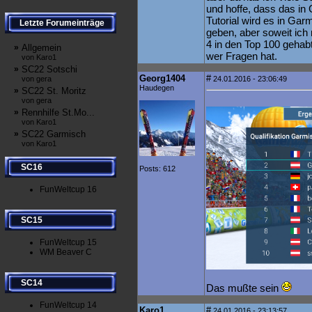
und hoffe, dass das in
Tutorial wird es in Gar
Letzte Forumeinträge
geben, aber soweit ich 
4 in den Top 100 gehabt
»
Allgemein
wer Fragen hat.
von Karo1
»
SC22 Sotschi
Georg1404
#
von gera
24.01.2016 - 23:06:49
Haudegen
»
SC22 St. Moritz
von gera
»
Rennhilfe St.Mo...
von Karo1
»
SC22 Garmisch
von Karo1
SC16
Posts: 612
FunWeltcup 16
SC15
FunWeltcup 15
WM Beaver C
SC14
Das mußte sein
FunWeltcup 14
Karo1
#
24.01.2016 - 23:13:57