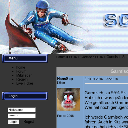
»
»
»
Garmisch Sp
Forum
SC16
Garmisch SC16
Menü
home
Garmis
Forum
Mitglieder
HansSep
#
24.01.2016 - 20:29:18
Regeln
König
Live Ticker
Garmisch, zu 99% Eis
Login
Hat sich etwas geänder
Wie gefällt euch Garmi
Wer hat noch genügend
Posts: 2298
Ich werde Garmisch vo
Regist
fahren. Auch in Kitz wa
aber da hab ich viele S