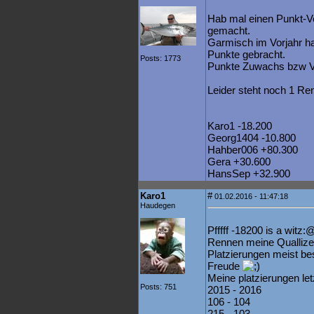
Hab mal einen Punkt-V
gemacht.
Garmisch im Vorjahr ha
Punkte gebracht.
Posts: 1773
Punkte Zuwachs bzw Ve
Leider steht noch 1 Re
Karo1 -18.200
Georg1404 -10.800
Hahber006 +80.300
Gera +30.600
HansSep +32.900
Karo1
#
01.02.2016 - 11:47:18
Haudegen
Pfffff -18200 is a witz
Rennen meine Quallizei
Platzierungen meist be
Freude
Meine platzierungen le
Posts: 751
2015 - 2016
106 - 104
215 - 103