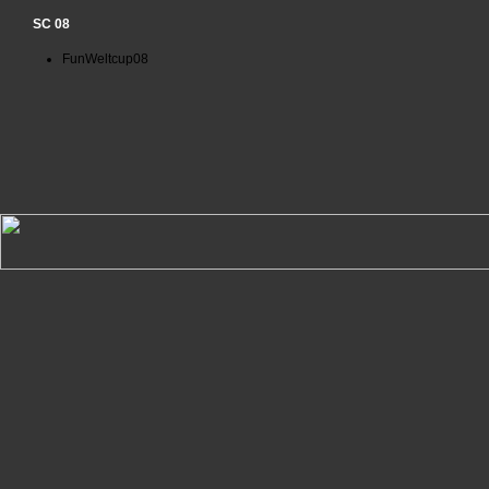
SC 08
FunWeltcup08