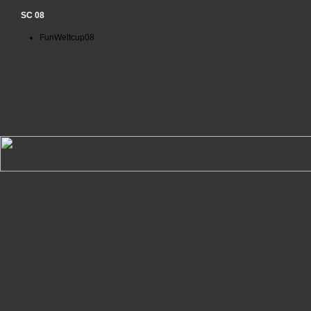
SC 08
FunWeltcup08