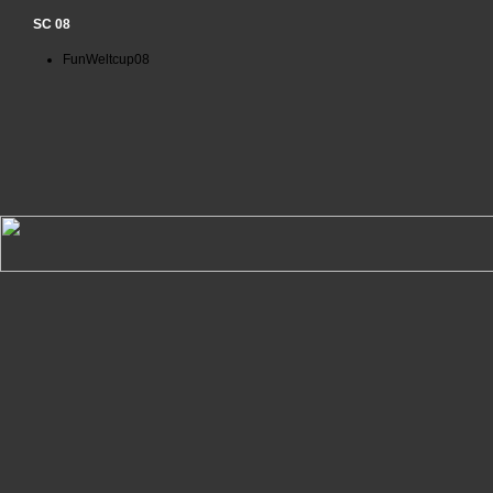
SC 08
FunWeltcup08