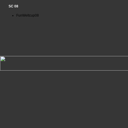
SC 08
FunWeltcup08