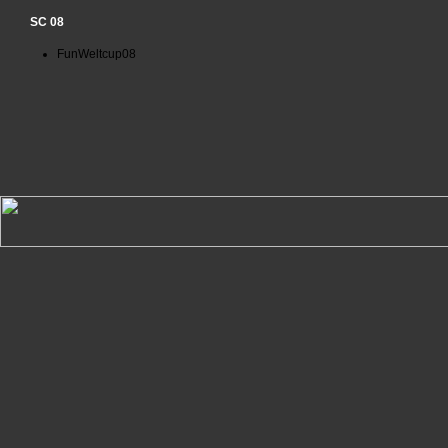
SC 08
FunWeltcup08