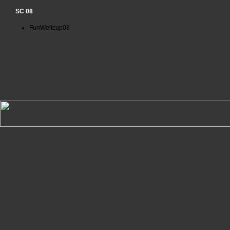
SC 08
FunWeltcup08