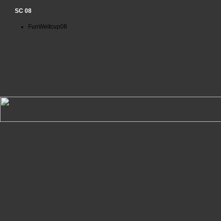
SC 08
FunWeltcup08