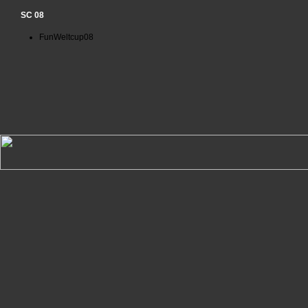
SC 08
FunWeltcup08