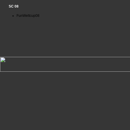
SC 08
FunWeltcup08