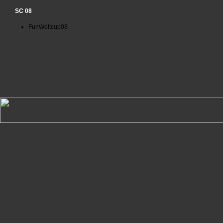
SC 08
FunWeltcup08