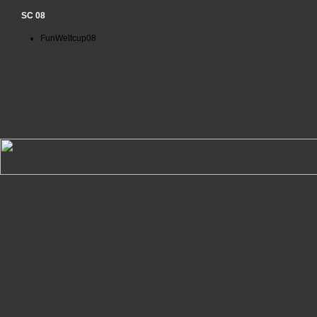
SC 08
FunWeltcup08