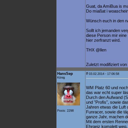
Guat, da AmiBua is 
Do miaßat i woaschein
Wünsch euch in den nä
Sollt ich jemanden ve
diese Person mir eine
hier zerfranzt wird.
THX @llen
Zuletzt modifiziert vo
HansSep
#
03.02.2014 - 17:06:58
König
WM Platz 60 und noch 
das war echt super läst
Durch den Aufwand (Ski
und "Profis", sowie das
Jahren etwas die Luft 
Posts: 2298
Funracer, sowie die tä
ganze Jahr, machen d
Mit dem ersten Renne
Ehrgeiz komplett weg, 