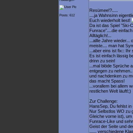
Resümee!?.....
....ja Wahnsinn eigent
Posts: 612
Euch wiederholt liest!
Da ist das Spiel "Ski-
Funrace"....die einfach
Alltäglich!...
...allle Jahre wieder...
meiste.... man hat Symp
...aber eins ist fix:: I
Es ist einfach lässig b
drinn zu sein!
...mal blöde Sprüche a
entgegen zu nehmen..
und nachdenken zu müss
das macht Spass!
...vorallem bei allem 
restlichen Welt läuft!;)
Zur Challenge:
HansSep, Du fehlst in
Nur Selbstlos WO zu g
Gleiche vorne ist), u
Funrace-Like und sehr 
Geist der Seite und de
...... verschiedene Kl