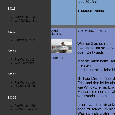
schubladiert
SC13
in diesem Sinne
FunWeltcup13
...
WM Schladming
gera
#
03.02.2014 - 15:36:53
SC12
Routinier
FunWeltcup12
Wie heißt es so schön
“ wenn es am schönste
SC 11
oder "Zeit wiads"
Posts: 1773
FunWeltcup11
Möchte mich beim Han
WM Garmisch
meisten
für die unermüdliche H
SC 10
Geil die kämpfe über 
Fritz und den leider ab
FunWeltcup10
Olympia SC10
wie Windl-Creme, Ehk
Fahrer die einen schl
verursacht haben.
SC 09
Leider war ich mir an
FunWeltcup09
oder „zu feige“ um hie
WMValDIsere09
Was sich als großer Fe