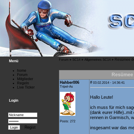
»
»
»
Resümee de
Forum
SC14
Allgemeines SC14
Menü
home
Resümee 
Forum
Mitglieder
Hahber006
#
03.02.2014 - 14:36:41
Regeln
Tripel-As
Live Ticker
Hallo Leute!
Login
ich muss für mich sag
(dank eurer Hilfe)..mi
rennen in Garmisch, wo
Posts: 272
Regist
insgesamt war das mei