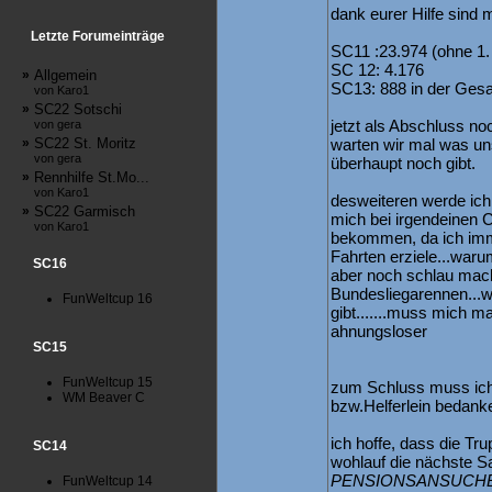
dank eurer Hilfe sind 
Letzte Forumeinträge
SC11 :23.974 (ohne 1
SC 12: 4.176
»
Allgemein
SC13: 888 in der Ges
von Karo1
»
SC22 Sotschi
jetzt als Abschluss n
von gera
»
SC22 St. Moritz
warten wir mal was uns 
von gera
überhaupt noch gibt.
»
Rennhilfe St.Mo...
von Karo1
desweiteren werde ich 
»
SC22 Garmisch
mich bei irgendeinen
von Karo1
bekommen, da ich imm
Fahrten erziele...war
SC16
aber noch schlau mach
Bundesliegarennen...w
FunWeltcup 16
gibt.......muss mich ma
ahnungsloser
SC15
FunWeltcup 15
zum Schluss muss ich 
WM Beaver C
bzw.Helferlein bedanke
ich hoffe, dass die T
SC14
wohlauf die nächste Sa
PENSIONSANSUCHEN we
FunWeltcup 14