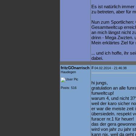
Es ist natürlich immer
zu betreten, aber für 
Nun zum Sportlichen:
Gesamtweltcup erreich
an mich längst nicht 
drinn - Mega Zwzten.
Mein erklärtes Ziel für
... und ich hoffe, ihr 
dabei.
fritzGOnarrisch
#
04.02.2014 - 21:46:38
Haudegen
hi jungs,
gratulation an alle fun
Posts: 516
funweltcup!
warum 4, und nicht 3?
weil der karo sicher noc
er war die meiste zei
übersiedeln. respekt v
furacer nr.1 für heuer!
das der gera gewonnen
wird von jahr zu jahr s
kann nix, weil da geht