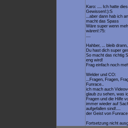
Karo: .... Ich hatte di
Gewissen!:):S
...aber dann hab ich 
macht das Spass
Wäre super wenn meh
wären!:75:
....
Hahber, ... bleib drann,
Du hast dich super ges
So macht das richtig 
eng wird!
Frag einfach noch meh
Welder und CO:
...Fragen, Fragen, Frag
Funrace..
ich mach auch Videove
glaub zu sehen, was ic
Fragen und die Hilfe
immer wieder auf Sache
aufgefallen sind!....
der Geist von Funrace
Fortsetzung nicht au