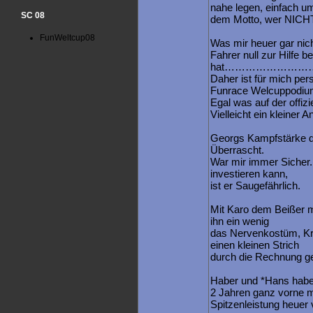
nahe legen, einfach um
SC 08
dem Motto, wer NICHT f
FunWeltcup08
Was mir heuer gar nich
Fahrer null zur Hilfe b
hat………………………
Daher ist für mich pe
Funrace Welcuppodiu
Egal was auf der offizie
Vielleicht ein kleiner 
Georgs Kampfstärke di
Überrascht.
War mir immer Sicher.
investieren kann,
ist er Saugefährlich.
Mit Karo dem Beißer 
ihn ein wenig
das Nervenkostüm, K
einen kleinen Strich
durch die Rechnung g
Haber und *Hans haben
2 Jahren ganz vorne m
Spitzenleistung heuer