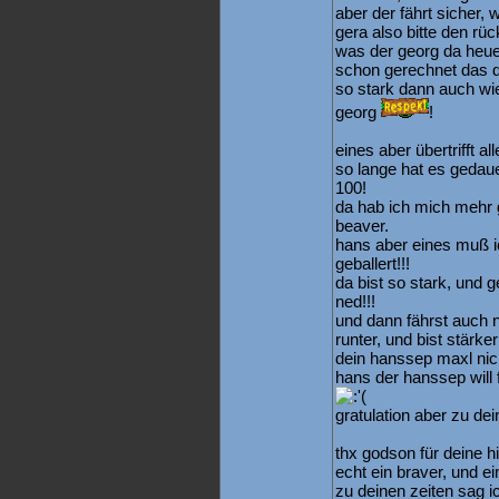
aber der fährt sicher, 
gera also bitte den rück
was der georg da heuer
schon gerechnet das de
so stark dann auch wie
georg
!
eines aber übertrifft a
so lange hat es gedauer
100!
da hab ich mich mehr g
beaver.
hans aber eines muß ic
geballert!!!
da bist so stark, und 
ned!!!
und dann fährst auch n
runter, und bist stärke
dein hanssep maxl nich
hans der hanssep will 
gratulation aber zu de
thx godson für deine hi
echt ein braver, und e
zu deinen zeiten sag ich