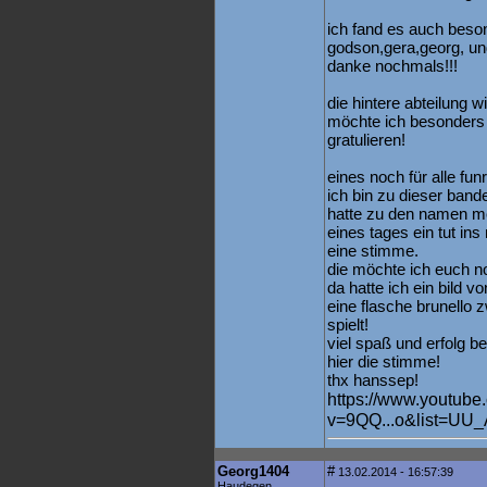
ich fand es auch beson
godson,gera,georg, un
danke nochmals!!!
die hintere abteilung 
möchte ich besonders 
gratulieren!
eines noch für alle fun
ich bin zu dieser ban
hatte zu den namen me
eines tages ein tut in
eine stimme.
die möchte ich euch noc
da hatte ich ein bild 
eine flasche brunello 
spielt!
viel spaß und erfolg be
hier die stimme!
thx hanssep!
https://www.youtube
v=9QQ...o&list=U
Georg1404
#
13.02.2014 - 16:57:39
Haudegen