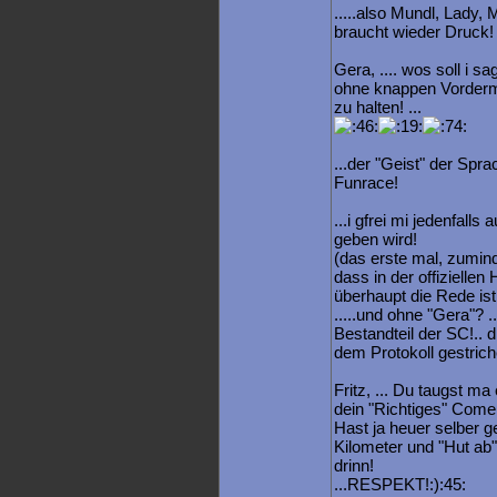
.....also Mundl, Lady,
braucht wieder Druck
Gera, .... wos soll i sa
ohne knappen Vorderman
zu halten! ...
...der "Geist" der Spra
Funrace!
...i gfrei mi jedenfalls
geben wird!
(das erste mal, zumind
dass in der offizielle
überhaupt die Rede ist
.....und ohne "Gera"? ...
Bestandteil der SC!..
dem Protokoll gestrich
Fritz, ... Du taugst ma 
dein "Richtiges" Come
Hast ja heuer selber g
Kilometer und "Hut ab" 
drinn!
...RESPEKT!:):45: