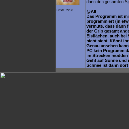
dann den gesamten S
Posts: 2298
@All
Das Programm ist mit
programmiert (in etw
vermute, dass dann f
der Grip gesamt angep
Eisflächen, auch bei
nicht sieht. Könnt ihr
Genau ansehen kann ic
PC kein Programm da
im Strecken modden 
Geht auf Sonne und m
Schnee ist dann dort