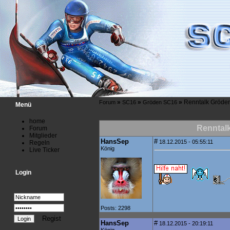
»
»
»
Renntalk Gröde
Forum
SC16
Gröden SC16
Menü
home
Renntal
Forum
Mitglieder
HansSep
#
18.12.2015 - 05:55:11
Regeln
König
Live Ticker
Login
Posts: 2298
Regist
HansSep
#
18.12.2015 - 20:19:11