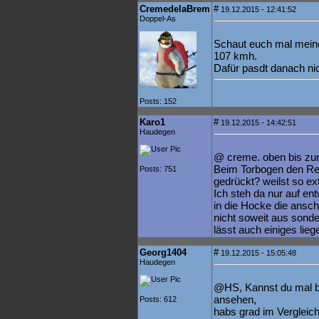
CremedelaBrem
#
19.12.2015 - 12:41:52
Doppel-As
Schaut euch mal mein
107 kmh.
Dafür pasdt danach nic
Posts: 152
Karo1
#
19.12.2015 - 14:42:51
Haudegen
@ creme. oben bis zur 
Beim Torbogen den Rec
Posts: 751
gedrückt? weilst so ex
Ich steh da nur auf en
in die Hocke die ansch
nicht soweit aus sonde
lässt auch einiges lieg
Georg1404
#
19.12.2015 - 15:05:48
Haudegen
@HS, Kannst du mal bi
ansehen,
Posts: 612
habs grad im Vergleich