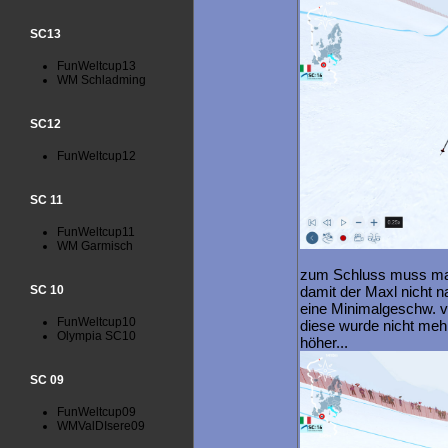
SC13
FunWeltcup13
WM Schladming
SC12
FunWeltcup12
SC 11
FunWeltcup11
WM Garmisch
zum Schluss muss man
SC 10
damit der Maxl nicht na
eine Minimalgeschw. v
FunWeltcup10
diese wurde nicht mehr
Olympia SC10
höher...
SC 09
FunWeltcup09
WMValDIsere09