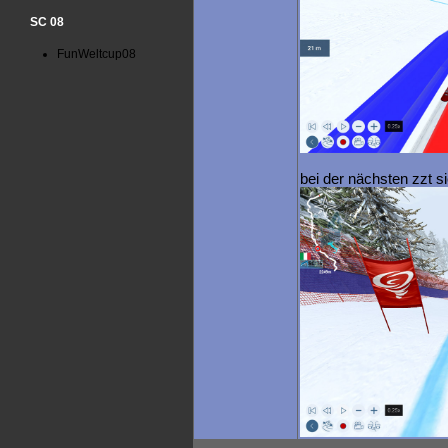
SC 08
FunWeltcup08
bei der nächsten zzt s