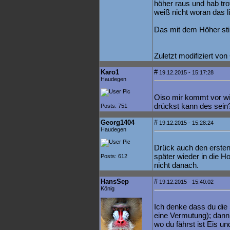
höher raus und hab tr
weiß nicht woran das li
Das mit dem Höher sti
Zuletzt modifiziert vo
Karo1
#
19.12.2015 - 15:17:28
Haudegen
Oiso mir kommt vor wi
drückst kann des sein?
Posts: 751
Georg1404
#
19.12.2015 - 15:28:24
Haudegen
Drück auch den ersten
später wieder in die H
Posts: 612
nicht danach.
HansSep
#
19.12.2015 - 15:40:02
König
Ich denke dass du die 
eine Vermutung); dann,
wo du fährst ist Eis un