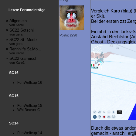
König
Letzte Forumeinträge
Vergleich Karo (blau) (
er Ski).
»
Allgemein
Bei der ersten zzt Zeit
von Karo1
»
SC22 Sotschi
Einfahrt in den Links-
von gera
Posts: 2298
Ausfahrt Rechtstor (Am
»
SC22 St. Moritz
Ghost - Deckungsglei
von gera
»
Rennhilfe St.Mo...
von Karo1
»
SC22 Garmisch
von Karo1
SC16
FunWeltcup 16
SC15
FunWeltcup 15
WM Beaver C
SC14
Durch die etwas andere
gemacht - anschl. ergi
FunWeltcup 14