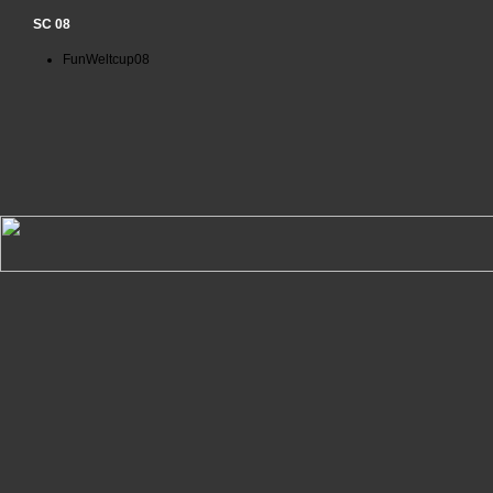
SC 08
FunWeltcup08