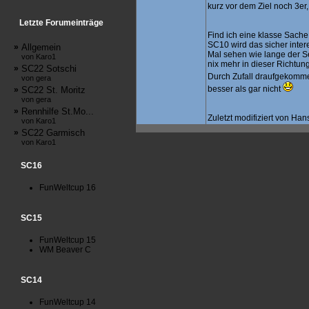
kurz vor dem Ziel noch 3er,
Letzte Forumeinträge
Find ich eine klasse Sache (
SC10 wird das sicher inter
»
Allgemein
Mal sehen wie lange der Ser
von Karo1
nix mehr in dieser Richtu
»
SC22 Sotschi
Durch Zufall draufgekom
von gera
besser als gar nicht
»
SC22 St. Moritz
von gera
»
Rennhilfe St.Mo...
Zuletzt modifiziert von Ha
von Karo1
»
SC22 Garmisch
von Karo1
SC16
FunWeltcup 16
SC15
FunWeltcup 15
WM Beaver C
SC14
FunWeltcup 14