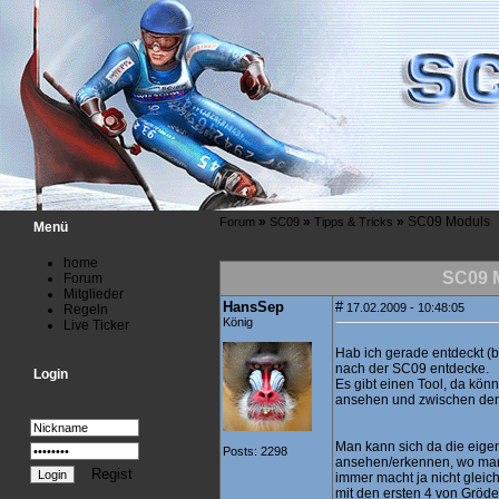
»
»
»
SC09 Moduls
Forum
SC09
Tipps & Tricks
Menü
home
SC09 
Forum
Mitglieder
HansSep
#
17.02.2009 - 10:48:05
Regeln
König
Live Ticker
Hab ich gerade entdeckt (bi
nach der SC09 entdecke.
Login
Es gibt einen Tool, da kön
ansehen und zwischen den
Man kann sich da die eige
Posts: 2298
ansehen/erkennen, wo man 
Regist
immer macht ja nicht gleich
mit den ersten 4 von Gröd