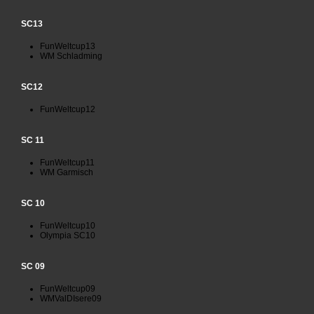
SC13
FunWeltcup13
WM Schladming
SC12
FunWeltcup12
SC 11
FunWeltcup11
WM Garmisch
SC 10
FunWeltcup10
Olympia SC10
SC 09
FunWeltcup09
WMValDIsere09