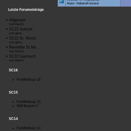
Autor: HabaraFunrace
Letzte Forumeinträge
»
Allgemein
von Karo1
»
SC22 Sotschi
von gera
»
SC22 St. Moritz
von gera
»
Rennhilfe St.Mo...
von Karo1
»
SC22 Garmisch
von Karo1
SC16
FunWeltcup 16
SC15
FunWeltcup 15
WM Beaver C
SC14
FunWeltcup 14