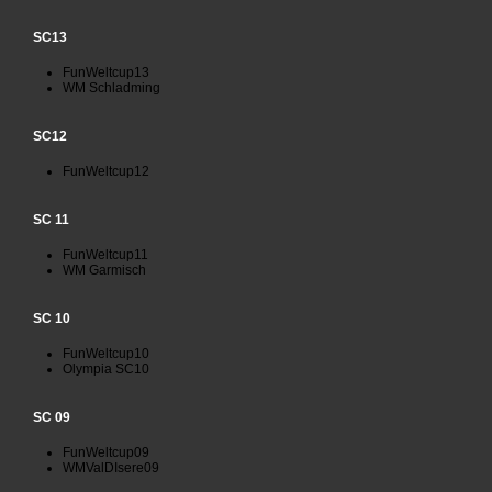
SC13
FunWeltcup13
WM Schladming
SC12
FunWeltcup12
SC 11
FunWeltcup11
WM Garmisch
SC 10
FunWeltcup10
Olympia SC10
SC 09
FunWeltcup09
WMValDIsere09