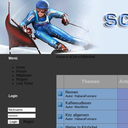
»
»
Kitzbühel
Forum
SC09
Menü
home
Forum
Mitglieder
Regeln
Themen
Ant
Live Ticker
Rennen
Login
Autor: HabaraFunrace
Kaffeesudlesen
Autor: MaxMoriz
Kitz allgemein
Autor: HabaraFunrace
Regist
Wetter In Kitzbühel