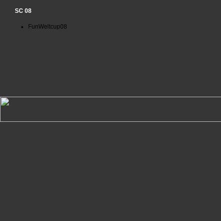
SC 08
FunWeltcup08