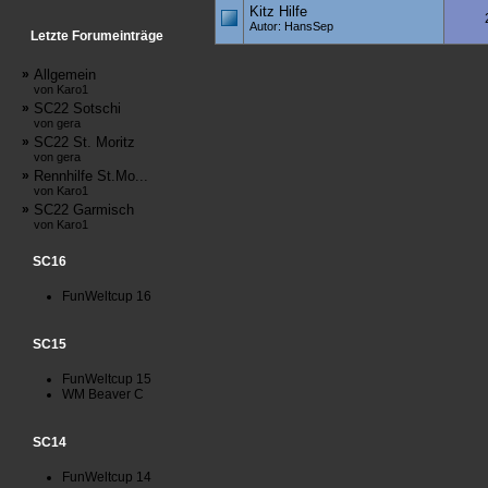
Kitz Hilfe
Autor: HansSep
Letzte Forumeinträge
»
Allgemein
von Karo1
»
SC22 Sotschi
von gera
»
SC22 St. Moritz
von gera
»
Rennhilfe St.Mo...
von Karo1
»
SC22 Garmisch
von Karo1
SC16
FunWeltcup 16
SC15
FunWeltcup 15
WM Beaver C
SC14
FunWeltcup 14