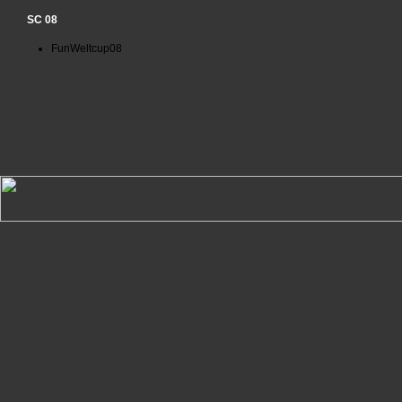
SC 08
FunWeltcup08