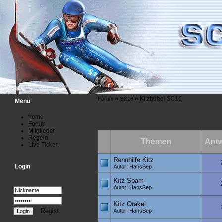
»
»
Kitzbühel SC16
Forum
SC16
Menü
home
Forum
Mitglieder
Regeln
Themen
Antw
Live Ticker
Rennhilfe Kitz
Login
Autor: HansSep
Kitz Spam
Autor: HansSep
Kitz Orakel
Regist
Autor: HansSep