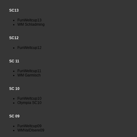
SC13
FunWeltcup13
WM Schladming
SC12
FunWeltcup12
SC 11
FunWeltcup11
WM Garmisch
SC 10
FunWeltcup10
Olympia SC10
SC 09
FunWeltcup09
WMValDIsere09