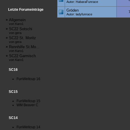
Autor: HabaraFunrace
Letzte Forumeinträge
Gröden
Autor: ladyfunrace
»
Allgemein
von Karo1
»
SC22 Sotschi
von gera
»
SC22 St. Moritz
von gera
»
Rennhilfe St.Mo...
von Karo1
»
SC22 Garmisch
von Karo1
SC16
FunWeltcup 16
SC15
FunWeltcup 15
WM Beaver C
SC14
FunWeltcup 14