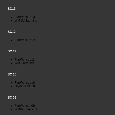
SC13
FunWeltcup13
WM Schladming
SC12
FunWeltcup12
SC 11
FunWeltcup11
WM Garmisch
SC 10
FunWeltcup10
Olympia SC10
SC 09
FunWeltcup09
WMValDIsere09