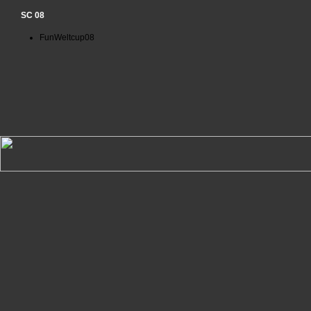
SC 08
FunWeltcup08