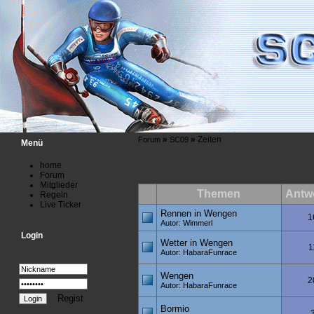
»
»
Zeiten
Forum
SC09
Menü
home
Forum
Mitglieder
Themen
Antw
Regeln
Live Ticker
Rennen in Wengen
1
Autor: Wimmerl
Login
Wetter in Wengen
1
Autor: HabaraFunrace
Wengen
2
Autor: HabaraFunrace
Regist
Bormio