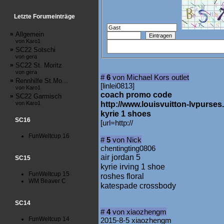
Letzte Forumeinträge
»
Allgemein
von Karo1
»
SC22 Sotschi
von gera
»
SC22 St. Moritz
von gera
#
6
von Michael Kors outlet
»
Rennhilfe St.Mo...
[linlei0813]
von Karo1
coach promo code
»
SC22 Garmisch
http://www.louisvuitton-lvpurse
von Karo1
kyrie 1 shoes
SC16
[url=http://
FunWeltcup 16
#
5
von Nick
chentingting0806
air jordan 5
SC15
kyrie irving 1 shoe
FunWeltcup 15
roshes floral
WM Beaver C
katespade crossbody
SC14
#
4
von xiaozhengm
FunWeltcup 14
2015-8-5 xiaozhengm