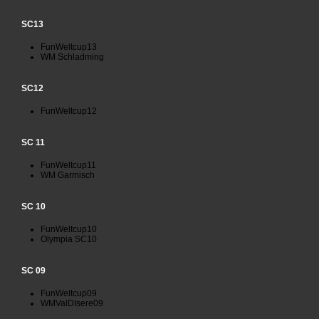
SC13
FunWeltcup13
WM Schladming
SC12
FunWeltcup12
SC 11
FunWeltcup11
WM Garmisch
SC 10
FunWeltcup10
Olympia SC10
SC 09
FunWeltcup09
WMValDIsere09