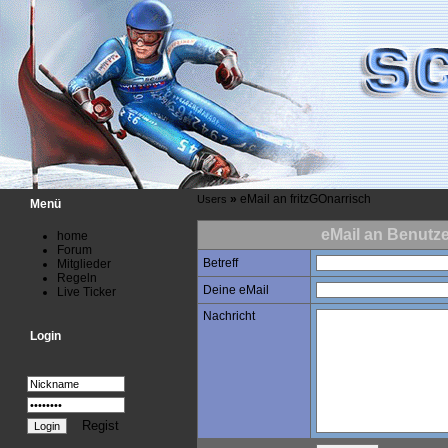
»
eMail an fritzGOnarrisch
Users
Menü
eMail an Benutze
home
Forum
Betreff
Mitglieder
Regeln
Deine eMail
Live Ticker
Nachricht
Login
Regist