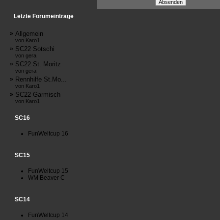
Letzte Forumeinträge
»
Allgemein
von Karo1
»
SC22 Sotschi
von gera
»
SC22 St. Moritz
von gera
»
Rennhilfe St.Mo...
von Karo1
»
SC22 Garmisch
von Karo1
SC16
FunWeltcup 16
SC15
FunWeltcup 15
WM Beaver C
SC14
FunWeltcup 14