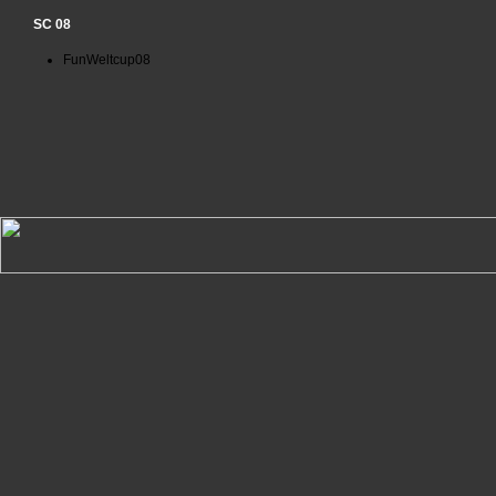
SC 08
FunWeltcup08