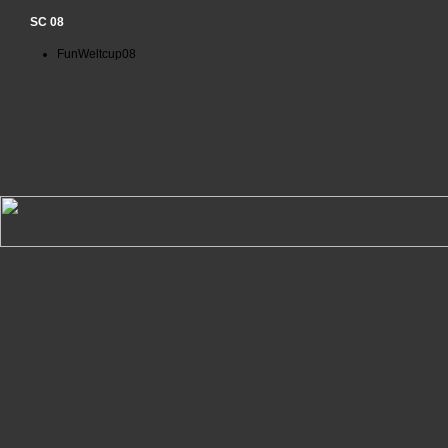
SC 08
FunWeltcup08