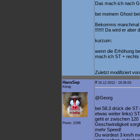
Das mach ich nach G
bei meinem Ghost bei 
Bekomms manchmal sog
!!!!!!! Da wird er aber 
kurzum:
wenn die Erhöhung be
mach ich ST + rechts
Zuletzt modifiziert v
HansSep
#
15.12.2012 - 19:35:03
König
@Georg
bei 58.3 drück die ST 
etwas weiter links) ST
geht er zwischen 120 
Posts: 2298
Geschwindigkeit sorgt
mehr Speed!
Du würdest 3 km/h m