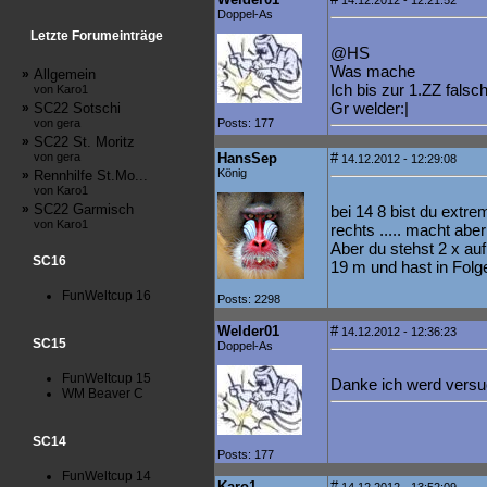
14.12.2012 - 12:21:52
Doppel-As
Letzte Forumeinträge
@HS
Was mache
»
Allgemein
Ich bis zur 1.ZZ falsc
von Karo1
Gr welder:|
»
SC22 Sotschi
von gera
Posts: 177
»
SC22 St. Moritz
von gera
HansSep
#
14.12.2012 - 12:29:08
König
»
Rennhilfe St.Mo...
von Karo1
»
SC22 Garmisch
bei 14 8 bist du extrem
von Karo1
rechts ..... macht aber
Aber du stehst 2 x auf
SC16
19 m und hast in Folg
FunWeltcup 16
Posts: 2298
Welder01
#
14.12.2012 - 12:36:23
SC15
Doppel-As
FunWeltcup 15
Danke ich werd versu
WM Beaver C
SC14
Posts: 177
FunWeltcup 14
Karo1
#