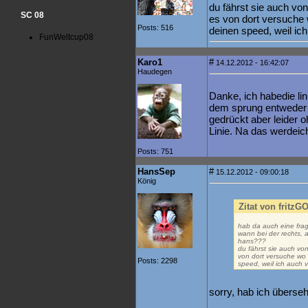
du fährst sie auch von
SC 08
es von dort versuche
Posts: 516
deinen speed, weil ich
FunWeltcup08
Karo1
#
14.12.2012 - 16:42:07
Haudegen
Danke, ich habedie lin
dem sprung entweder 
gedrückt aber leider oh
Linie. Na das werdeic
Posts: 751
HansSep
#
15.12.2012 - 09:00:18
König
Zitat von fritzG
hab da auch eine fra
wann bei der rechts, 
hans???
du fährst sie auch von
von dort versuche wo
Posts: 2298
speed, weil ich auch v
sorry, hab ich überse