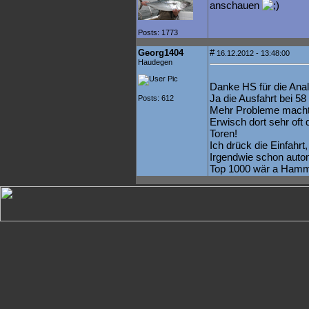
anschauen
Posts: 1773
Georg1404
#
16.12.2012 - 13:48:00
Haudegen
Danke HS für die Anal
Ja die Ausfahrt bei 58
Posts: 612
Mehr Probleme macht 
Erwisch dort sehr oft
Toren!
Ich drück die Einfahr
Irgendwie schon autom
Top 1000 wär a Ham