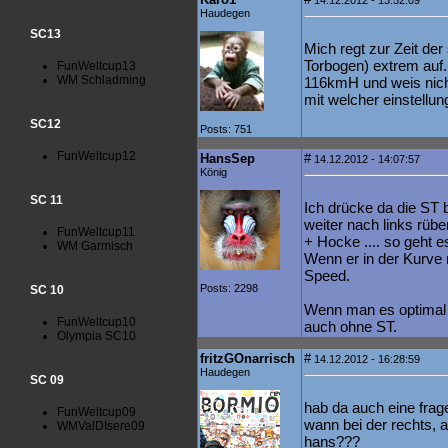
14.12.2012 - 13:52:09
Haudegen
SC13
Mich regt zur Zeit d
Torbogen) extrem auf
FunWeltcup13
WM Schladming
116kmH und weis nich
mit welcher einstellung
SC12
Posts: 751
FunWeltcup12
HansSep
#
14.12.2012 - 14:07:57
König
SC 11
Ich drücke da die ST 
weiter nach links rübe
FunWeltcup11
+ Hocke .... so geht e
WM Garmisch
Wenn er in der Kurve ru
Speed.
Posts: 2298
SC 10
Wenn man es optimal a
FunWeltcup10
auch ohne ST.
Olympia SC10
fritzGOnarrisch
#
14.12.2012 - 16:28:59
Haudegen
SC 09
hab da auch eine frag
FunWeltcup09
wann bei der rechts, 
WMValDIsere09
hans???