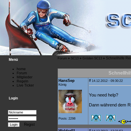
»
»
»
Schnellhilfe R
Forum
SC13
Gröden SC13
Menü
home
Schnellhi
Forum
Mitglieder
HansSep
#
14.12.2012 - 09:30:22
Regeln
König
Live Ticker
You need help?
Login
Dann während dem Ren
Posts: 2298
Regist
Welder01
#