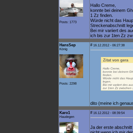
Hallo Creme,
konnte bei deinem Gho
1 Zz finden.
Würde nicht das Haup
Posts: 1773
Streckenabschnitt leg
Bei mir variiert des a
ich bis zur 1ten Zz zw
HansSep
#
16.12.2012 - 06:27:38
König
Zitat von gera
Hallo Creme,
konnte bei deinem Gho
finden.
Würde nicht das Haup
legen.
Posts: 2298
Bei mir variiert des a
zur 1ten Zz zwischen 2
dito (meine ich genau
Karo1
#
16.12.2012 - 08:39:54
Haudegen
Ja der erste abschnitt
nicht wenn ich mir de