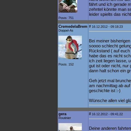
fährt und ich gerade m
zehntel könnte man s
leider spielts das nicht
Posts: 751
CremedelaBrem
#
16.12.2012 - 09:18:23
Doppel-As
Bei meiner bisherigen 
soooo schlecht gelung
Rückstand ( auf euch 
habe das es nicht sch
ich zeit liegen lasse,
Posts: 152
gut ist oder nicht, nur
dann halt schon ein gr
Geh jetzt mal brunche
am nachmittag ab auf 
geschichte ist :-)
Wünsche allen viel glü
gera
#
16.12.2012 - 09:41:22
Routinier
Deine anderen fahrten 