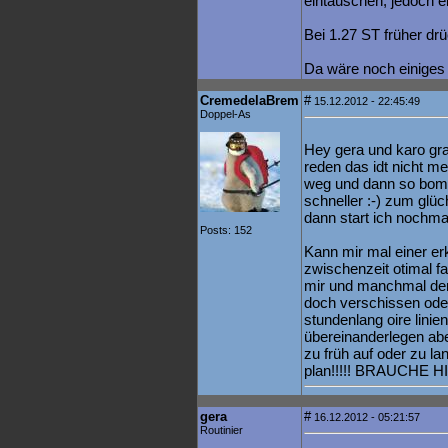
eintauschen, jedoch ei
Bei 1.27 ST früher drü
Da wäre noch einiges 
CremedelaBrem
#
15.12.2012 - 22:45:49
Doppel-As
Hey gera und karo gra
reden das idt nicht me
weg und dann so bombe
schneller :-) zum glü
dann start ich nochmal
Posts: 152
Kann mir mal einer erk
zwischenzeit otimal f
mir und manchmal den
doch verschissen oder
stundenlang oire linien
übereinanderlegen aber
zu früh auf oder zu la
plan!!!!! BRAUCHE 
gera
#
16.12.2012 - 05:21:57
Routinier