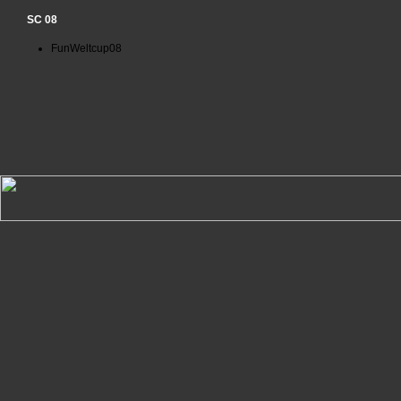
SC 08
FunWeltcup08