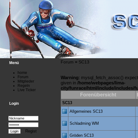
»
Forum
SC13
Menü
home
Forum
Warning
: mysql_fetch_assoc() expect
Mitglieder
given in
/home/webpages/lima-
Regeln
city/funrace/html/include/includes/
Live Ticker
Forenübersicht
SC13
Login
Allgemeines SC13
Schladming WM
Regist
Gröden SC13