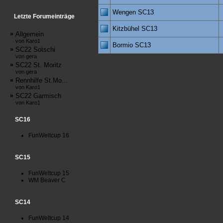
Wengen SC13
Letzte Forumeinträge
Kitzbühel SC13
»
Allgemein
von Karo1
Bormio SC13
»
SC22 Sotschi
von gera
»
SC22 St. Moritz
von gera
»
Rennhilfe St.Mo...
von Karo1
»
SC22 Garmisch
von Karo1
SC16
FunWeltcup 16
SC15
FunWeltcup 15
WM Beaver C
SC14
FunWeltcup 14