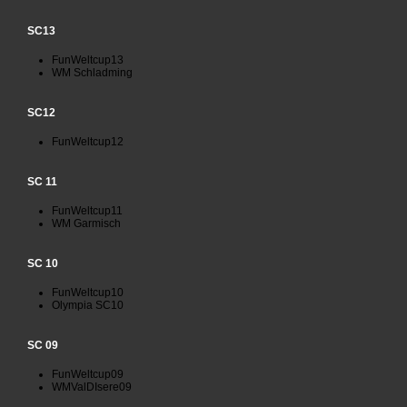
SC13
FunWeltcup13
WM Schladming
SC12
FunWeltcup12
SC 11
FunWeltcup11
WM Garmisch
SC 10
FunWeltcup10
Olympia SC10
SC 09
FunWeltcup09
WMValDIsere09